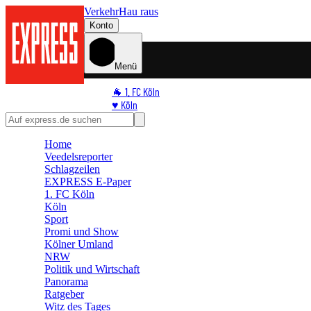
Verkehr
Hau raus
Konto
Menü
🐐 1. FC Köln
♥️ Köln
⭐ Promi
🏆 Sport
Home
🛒 Shoppingwelt
Veedelsreporter
🧩 Spiele
Schlagzeilen
EXPRESS E-Paper
1. FC Köln
Köln
Sport
Promi und Show
Kölner Umland
NRW
Politik und Wirtschaft
Panorama
Ratgeber
Witz des Tages