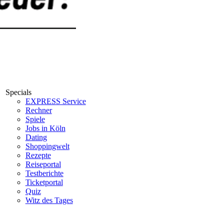
Specials
EXPRESS Service
Rechner
Spiele
Jobs in Köln
Dating
Shoppingwelt
Rezepte
Reiseportal
Testberichte
Ticketportal
Quiz
Witz des Tages