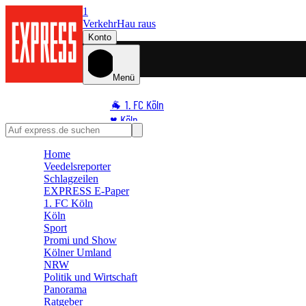
1
Verkehr
Hau raus
Konto
Menü
🐐 1. FC Köln
♥️ Köln
⭐ Promi
Home
🏆 Sport
Veedelsreporter
🛒 Shoppingwelt
Schlagzeilen
🧩 Spiele
EXPRESS E-Paper
1. FC Köln
Köln
Sport
Promi und Show
Kölner Umland
NRW
Politik und Wirtschaft
Panorama
Ratgeber