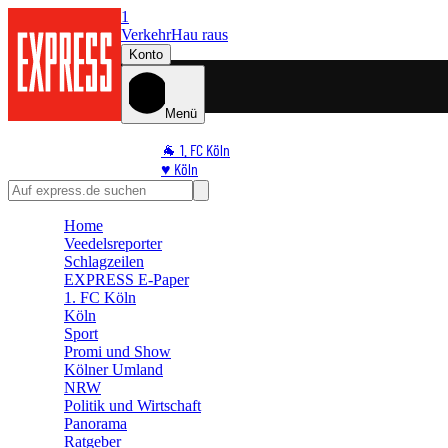
1
Verkehr
Hau raus
Konto
Menü
🐐 1. FC Köln
♥️ Köln
⭐ Promi
🏆 Sport
Home
🛒 Shoppingwelt
Veedelsreporter
🧩 Spiele
Schlagzeilen
EXPRESS E-Paper
1. FC Köln
Köln
Sport
Promi und Show
Kölner Umland
NRW
Politik und Wirtschaft
Panorama
Ratgeber