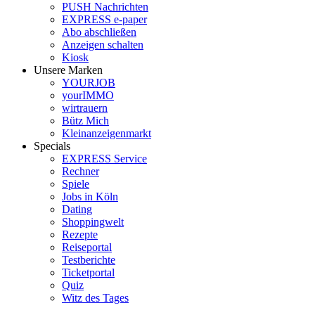
PUSH Nachrichten
EXPRESS e-paper
Abo abschließen
Anzeigen schalten
Kiosk
Unsere Marken
YOURJOB
yourIMMO
wirtrauern
Bütz Mich
Kleinanzeigenmarkt
Specials
EXPRESS Service
Rechner
Spiele
Jobs in Köln
Dating
Shoppingwelt
Rezepte
Reiseportal
Testberichte
Ticketportal
Quiz
Witz des Tages