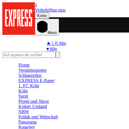
1
Verkehr
Hau raus
Konto
Menü
🐐 1. FC Köln
♥️ Köln
⭐ Promi
🏆 Sport
Home
🛒 Shoppingwelt
Veedelsreporter
🧩 Spiele
Schlagzeilen
EXPRESS E-Paper
1. FC Köln
Köln
Sport
Promi und Show
Kölner Umland
NRW
Politik und Wirtschaft
Panorama
Ratgeber