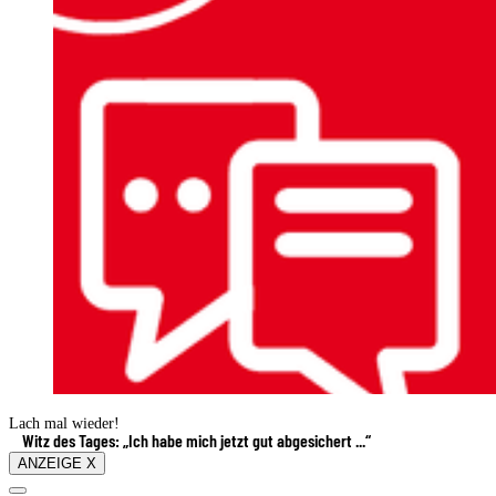
Lach mal wieder!
Witz des Tages: „Ich habe mich jetzt gut abgesichert ...“
ANZEIGE X