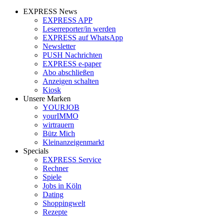
EXPRESS News
EXPRESS APP
Leserreporter/in werden
EXPRESS auf WhatsApp
Newsletter
PUSH Nachrichten
EXPRESS e-paper
Abo abschließen
Anzeigen schalten
Kiosk
Unsere Marken
YOURJOB
yourIMMO
wirtrauern
Bütz Mich
Kleinanzeigenmarkt
Specials
EXPRESS Service
Rechner
Spiele
Jobs in Köln
Dating
Shoppingwelt
Rezepte