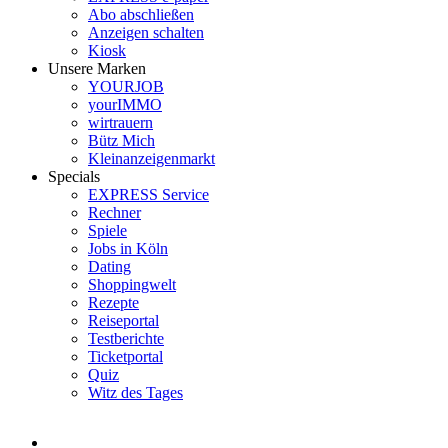
Abo abschließen
Anzeigen schalten
Kiosk
Unsere Marken
YOURJOB
yourIMMO
wirtrauern
Bütz Mich
Kleinanzeigenmarkt
Specials
EXPRESS Service
Rechner
Spiele
Jobs in Köln
Dating
Shoppingwelt
Rezepte
Reiseportal
Testberichte
Ticketportal
Quiz
Witz des Tages