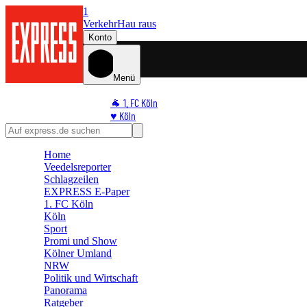
1
Verkehr
Hau raus
Konto
Menü
🐐 1. FC Köln
♥️ Köln
⭐ Promi
🏆 Sport
Home
🛒 Shoppingwelt
Veedelsreporter
🧩 Spiele
Schlagzeilen
EXPRESS E-Paper
1. FC Köln
Köln
Sport
Promi und Show
Kölner Umland
NRW
Politik und Wirtschaft
Panorama
Ratgeber