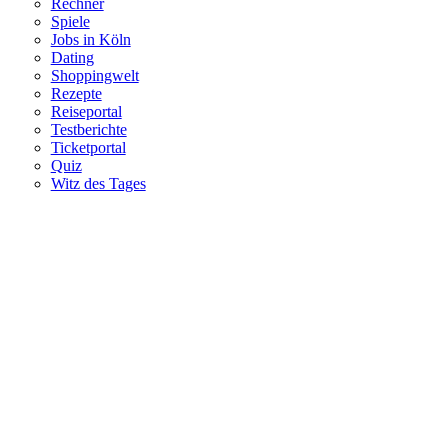
Rechner
Spiele
Jobs in Köln
Dating
Shoppingwelt
Rezepte
Reiseportal
Testberichte
Ticketportal
Quiz
Witz des Tages