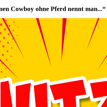
inen Cowboy ohne Pferd nennt man...“