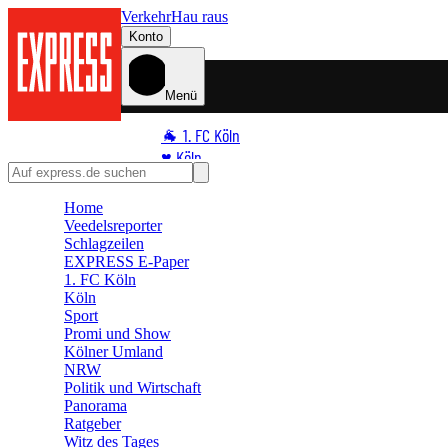
Verkehr
Hau raus
Konto
Menü
🐐 1. FC Köln
♥️ Köln
⭐ Promi
Home
🏆 Sport
Veedelsreporter
🛒 Shoppingwelt
Schlagzeilen
🧩 Spiele
EXPRESS E-Paper
1. FC Köln
Köln
Sport
Promi und Show
Kölner Umland
NRW
Politik und Wirtschaft
Panorama
Ratgeber
Witz des Tages