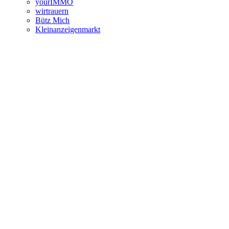
yourIMMO
wirtrauern
Bütz Mich
Kleinanzeigenmarkt