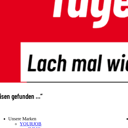
feisen gefunden …“
Unsere Marken
YOURJOB