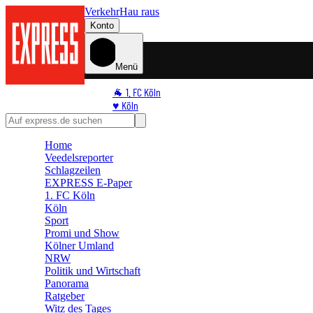
Verkehr
Hau raus
Konto
Menü
🐐 1. FC Köln
♥️ Köln
⭐ Promi
🏆 Sport
Home
🛒 Shoppingwelt
Veedelsreporter
🧩 Spiele
Schlagzeilen
EXPRESS E-Paper
1. FC Köln
Köln
Sport
Promi und Show
Kölner Umland
NRW
Politik und Wirtschaft
Panorama
Ratgeber
Witz des Tages