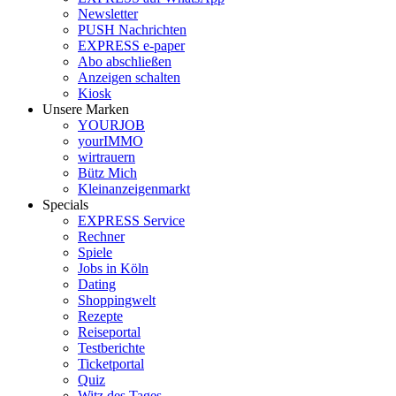
Newsletter
PUSH Nachrichten
EXPRESS e-paper
Abo abschließen
Anzeigen schalten
Kiosk
Unsere Marken
YOURJOB
yourIMMO
wirtrauern
Bütz Mich
Kleinanzeigenmarkt
Specials
EXPRESS Service
Rechner
Spiele
Jobs in Köln
Dating
Shoppingwelt
Rezepte
Reiseportal
Testberichte
Ticketportal
Quiz
Witz des Tages