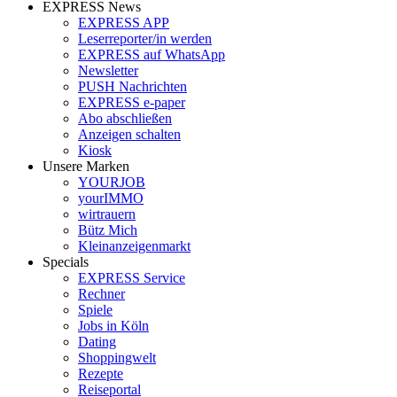
EXPRESS News
EXPRESS APP
Leserreporter/in werden
EXPRESS auf WhatsApp
Newsletter
PUSH Nachrichten
EXPRESS e-paper
Abo abschließen
Anzeigen schalten
Kiosk
Unsere Marken
YOURJOB
yourIMMO
wirtrauern
Bütz Mich
Kleinanzeigenmarkt
Specials
EXPRESS Service
Rechner
Spiele
Jobs in Köln
Dating
Shoppingwelt
Rezepte
Reiseportal