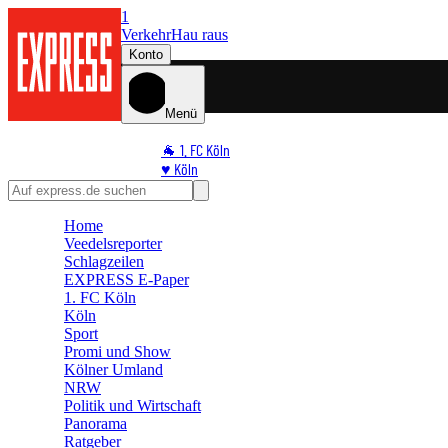
1
Verkehr
Hau raus
Konto
Menü
🐐 1. FC Köln
♥️ Köln
⭐ Promi
🏆 Sport
Home
🛒 Shoppingwelt
Veedelsreporter
🧩 Spiele
Schlagzeilen
EXPRESS E-Paper
1. FC Köln
Köln
Sport
Promi und Show
Kölner Umland
NRW
Politik und Wirtschaft
Panorama
Ratgeber