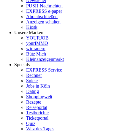
Newsletter
PUSH Nachrichten
EXPRESS e-paper
Abo abschließen
Anzeigen schalten
Kiosk
Unsere Marken
YOURJOB
yourIMMO
wirtrauern
Bütz Mich
Kleinanzeigenmarkt
Specials
EXPRESS Service
Rechner
Spiele
Jobs in Köln
Dating
Shoppingwelt
Rezepte
Reiseportal
Testberichte
Ticketportal
Quiz
Witz des Tages