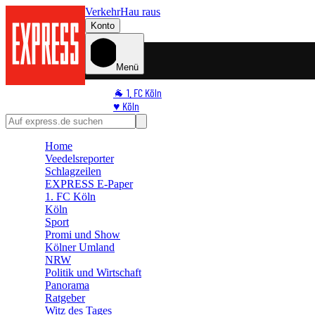
Verkehr
Hau raus
Konto
Menü
🐐 1. FC Köln
♥️ Köln
⭐ Promi
🏆 Sport
Home
🛒 Shoppingwelt
Veedelsreporter
🧩 Spiele
Schlagzeilen
EXPRESS E-Paper
1. FC Köln
Köln
Sport
Promi und Show
Kölner Umland
NRW
Politik und Wirtschaft
Panorama
Ratgeber
Witz des Tages