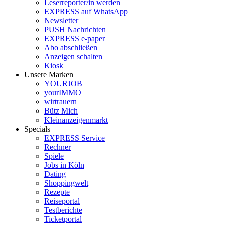
Leserreporter/in werden
EXPRESS auf WhatsApp
Newsletter
PUSH Nachrichten
EXPRESS e-paper
Abo abschließen
Anzeigen schalten
Kiosk
Unsere Marken
YOURJOB
yourIMMO
wirtrauern
Bütz Mich
Kleinanzeigenmarkt
Specials
EXPRESS Service
Rechner
Spiele
Jobs in Köln
Dating
Shoppingwelt
Rezepte
Reiseportal
Testberichte
Ticketportal