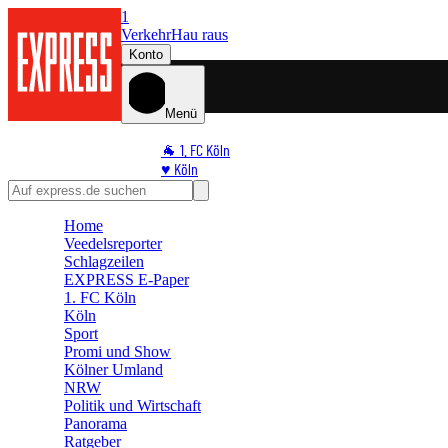
1
Verkehr
Hau raus
Konto
Menü
🐐 1. FC Köln
♥️ Köln
⭐ Promi
🏆 Sport
Home
🛒 Shoppingwelt
Veedelsreporter
🧩 Spiele
Schlagzeilen
EXPRESS E-Paper
1. FC Köln
Köln
Sport
Promi und Show
Kölner Umland
NRW
Politik und Wirtschaft
Panorama
Ratgeber