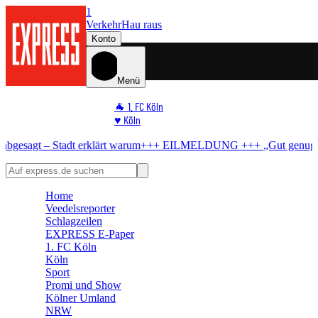
1
Verkehr
Hau raus
Konto
Menü
🐐 1. FC Köln
♥️ Köln
⭐ Promi
– Stadt erklärt warum
+++ EILMELDUNG +++
„Gut genug“-Hit
Kost
🏆 Sport
🛒 Shoppingwelt
🧩 Spiele
Home
Veedelsreporter
Schlagzeilen
EXPRESS E-Paper
1. FC Köln
Köln
Sport
Promi und Show
Kölner Umland
NRW