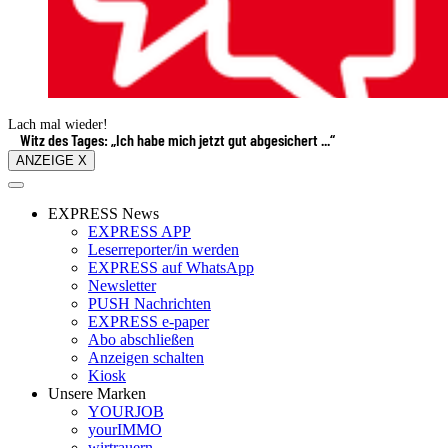
Lach mal wieder!
Witz des Tages: „Ich habe mich jetzt gut abgesichert ...“
ANZEIGE X
EXPRESS News
EXPRESS APP
Leserreporter/in werden
EXPRESS auf WhatsApp
Newsletter
PUSH Nachrichten
EXPRESS e-paper
Abo abschließen
Anzeigen schalten
Kiosk
Unsere Marken
YOURJOB
yourIMMO
wirtrauern