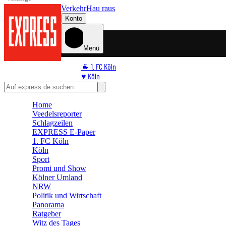
Verkehr
Hau raus
Konto
Menü
🐐 1. FC Köln
♥️ Köln
⭐ Promi
🏆 Sport
Home
🛒 Shoppingwelt
Veedelsreporter
🧩 Spiele
Schlagzeilen
EXPRESS E-Paper
1. FC Köln
Köln
Sport
Promi und Show
Kölner Umland
NRW
Politik und Wirtschaft
Panorama
Ratgeber
Witz des Tages