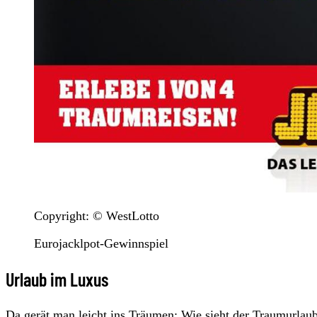
Copyright: © WestLotto
Eurojacklpot-Gewinnspiel
Urlaub im Luxus
Da gerät man leicht ins Träumen: Wie sieht der Traumurla