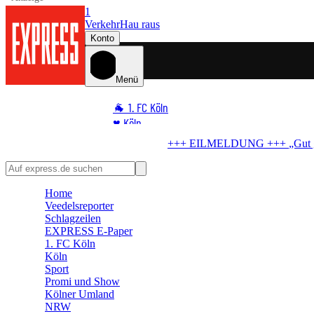
1
Verkehr
Hau raus
Konto
Menü
🐐 1. FC Köln
♥️ Köln
⭐ Promi
G +++
„Gut genug“-Hit
Kostenlos-Konzert in Köln abgesagt – Stadt e
🏆 Sport
🛒 Shoppingwelt
Home
🧩 Spiele
Veedelsreporter
Schlagzeilen
EXPRESS E-Paper
1. FC Köln
Köln
Sport
Promi und Show
Kölner Umland
NRW