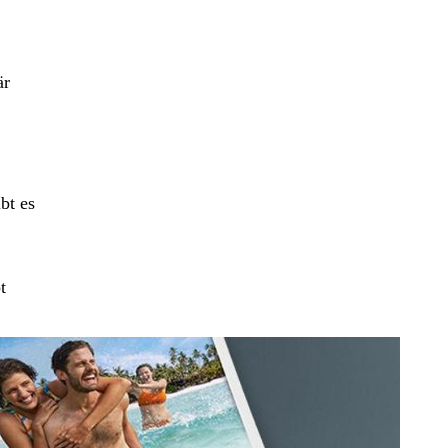
är
bt es
t