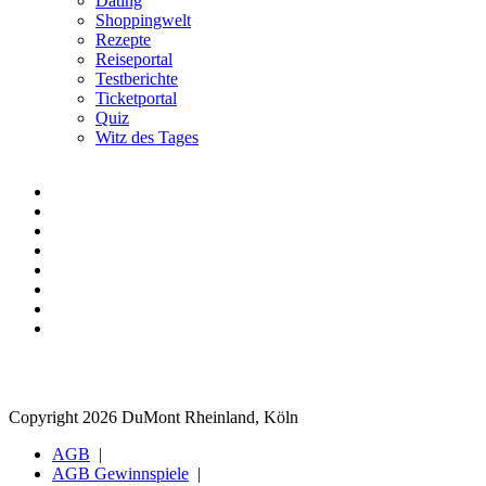
Dating
Shoppingwelt
Rezepte
Reiseportal
Testberichte
Ticketportal
Quiz
Witz des Tages
Copyright 2026 DuMont Rheinland, Köln
AGB
AGB Gewinnspiele