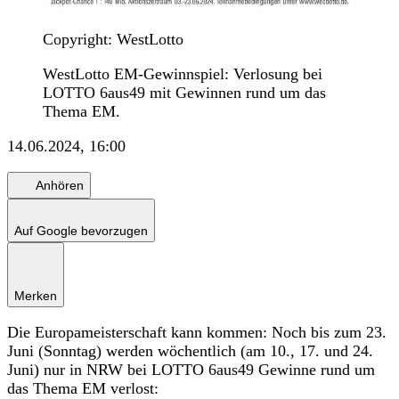
Copyright: WestLotto
WestLotto EM-Gewinnspiel: Verlosung bei
LOTTO 6aus49 mit Gewinnen rund um das
Thema EM.
14.06.2024, 16:00
Anhören
Auf Google bevorzugen
Merken
Die Europameisterschaft kann kommen: Noch bis zum 23.
Juni (Sonntag) werden wöchentlich (am 10., 17. und 24.
Juni) nur in NRW bei LOTTO 6aus49 Gewinne rund um
das Thema EM verlost: