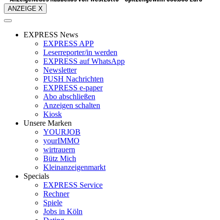
ANZEIGE X
EXPRESS News
EXPRESS APP
Leserreporter/in werden
EXPRESS auf WhatsApp
Newsletter
PUSH Nachrichten
EXPRESS e-paper
Abo abschließen
Anzeigen schalten
Kiosk
Unsere Marken
YOURJOB
yourIMMO
wirtrauern
Bütz Mich
Kleinanzeigenmarkt
Specials
EXPRESS Service
Rechner
Spiele
Jobs in Köln