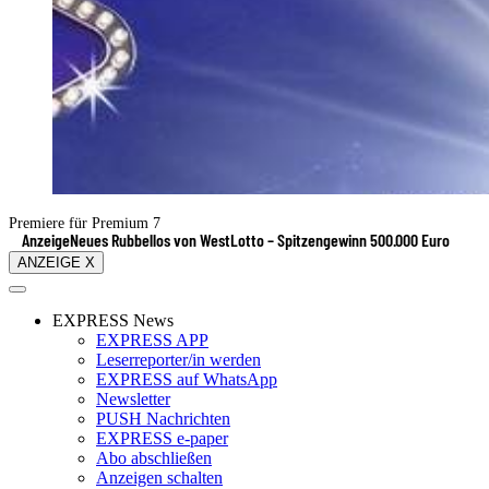
Premiere für Premium 7
Anzeige
Neues Rubbellos von WestLotto – Spitzengewinn 500.000 Euro
ANZEIGE X
EXPRESS News
EXPRESS APP
Leserreporter/in werden
EXPRESS auf WhatsApp
Newsletter
PUSH Nachrichten
EXPRESS e-paper
Abo abschließen
Anzeigen schalten