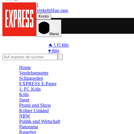
1
Verkehr
Hau raus
Konto
Menü
🐐 1. FC Köln
♥️ Köln
⭐ Promi
🏆 Sport
Home
🛒 Shoppingwelt
Veedelsreporter
🧩 Spiele
Schlagzeilen
EXPRESS E-Paper
1. FC Köln
Köln
Sport
Promi und Show
Kölner Umland
NRW
Politik und Wirtschaft
Panorama
Ratgeber