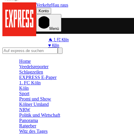
Verkehr
Hau raus
Konto
Menü
🐐 1. FC Köln
♥️ Köln
⭐ Promi
🏆 Sport
Home
Veedelsreporter
🛒 Shoppingwelt
Schlagzeilen
🧩 Spiele
EXPRESS E-Paper
1. FC Köln
Köln
Sport
Promi und Show
Kölner Umland
NRW
Politik und Wirtschaft
Panorama
Ratgeber
Witz des Tages