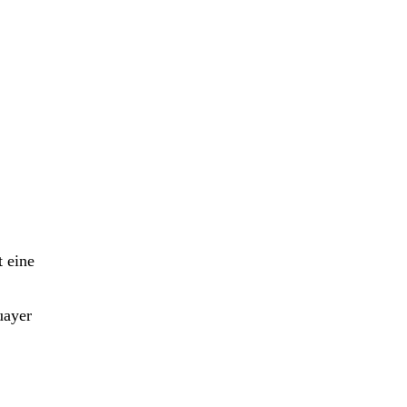
t eine
uayer