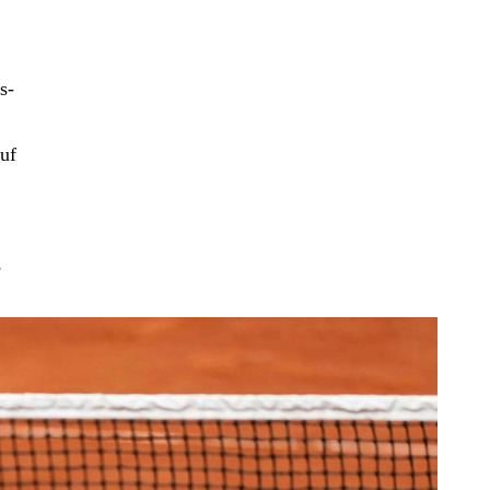
s-
“
uf
,