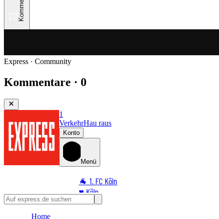
Kommentare
Express · Community
Kommentare · 0
1
Verkehr
Hau raus
Konto
Menü
🐐 1. FC Köln
♥️ Köln
⭐ Promi
Home
🏆 Sport