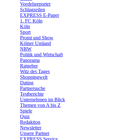
Veedelsreporter
🛒 Shoppingwelt
Schlagzeilen
🧩 Spiele
EXPRESS E-Paper
1. FC Köln
Köln
Sport
Promi und Show
Kölner Umland
NRW
Politik und Wirtschaft
Panorama
Ratgeber
Witz des Tages
Shoppingwelt
Dating
Partnersuche
Testberichte
Unternehmen im Blick
Themen von A bis Z
Spiele
Quiz
Redaktion
Newsletter
Unsere Partner
EXPRESS Service