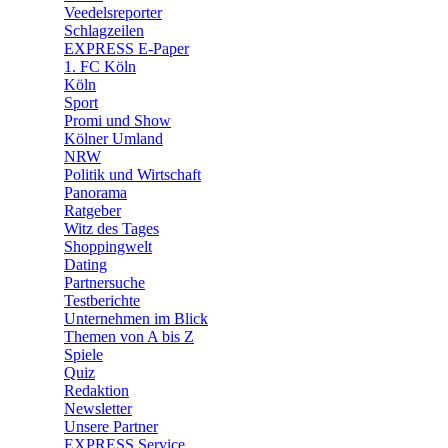
🛒 Shoppingwelt
Veedelsreporter
🧩 Spiele
Schlagzeilen
EXPRESS E-Paper
1. FC Köln
Köln
Sport
Promi und Show
Kölner Umland
NRW
Politik und Wirtschaft
Panorama
Ratgeber
Witz des Tages
Shoppingwelt
Dating
Partnersuche
Testberichte
Unternehmen im Blick
Themen von A bis Z
Spiele
Quiz
Redaktion
Newsletter
Unsere Partner
EXPRESS Service