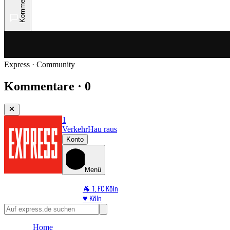
Kommentare
Express · Community
Kommentare · 0
1
Verkehr
Hau raus
Konto
Menü
🐐 1. FC Köln
♥️ Köln
⭐ Promi
🏆 Sport
Home