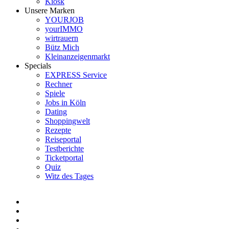
Kiosk
Unsere Marken
YOURJOB
yourIMMO
wirtrauern
Bütz Mich
Kleinanzeigenmarkt
Specials
EXPRESS Service
Rechner
Spiele
Jobs in Köln
Dating
Shoppingwelt
Rezepte
Reiseportal
Testberichte
Ticketportal
Quiz
Witz des Tages