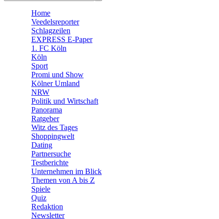
🧩 Spiele
Home
Veedelsreporter
Schlagzeilen
EXPRESS E-Paper
1. FC Köln
Köln
Sport
Promi und Show
Kölner Umland
NRW
Politik und Wirtschaft
Panorama
Ratgeber
Witz des Tages
Shoppingwelt
Dating
Partnersuche
Testberichte
Unternehmen im Blick
Themen von A bis Z
Spiele
Quiz
Redaktion
Newsletter