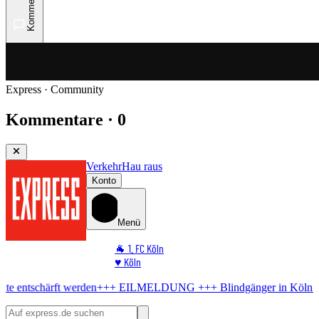
Kommentare
Express · Community
Kommentare · 0
Verkehr
Hau raus
Konto
Menü
🐐 1. FC Köln
♥️ Köln
⭐ Promi
den
+++ EILMELDUNG +++
Blindgänger in Köln
Bombe im Rhein! M
🏆 Sport
🛒 Shoppingwelt