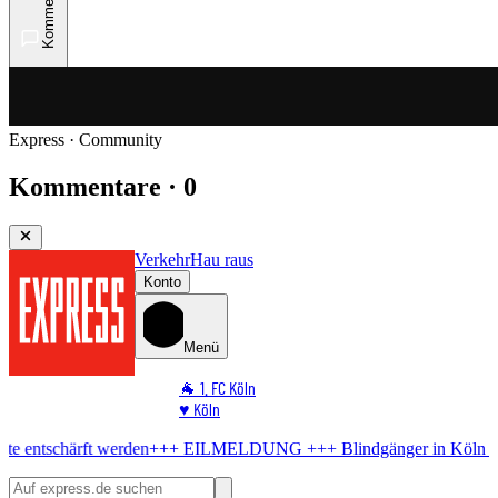
Kommentare
Express · Community
Kommentare · 0
Verkehr
Hau raus
Konto
Menü
🐐 1. FC Köln
♥️ Köln
⭐ Promi
den
+++ EILMELDUNG +++
Blindgänger in Köln
Bombe im Rhein! Mu
🏆 Sport
🛒 Shoppingwelt