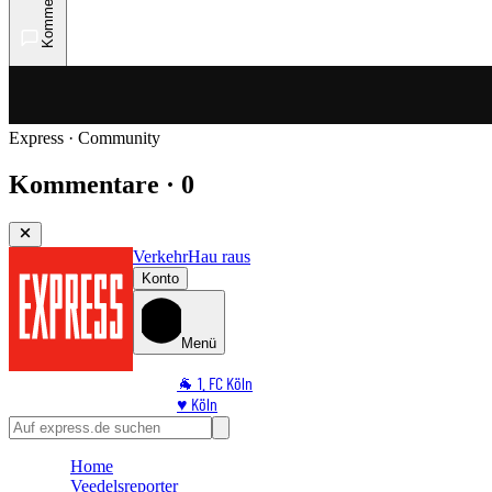
Kommentare
Express · Community
Kommentare · 0
Verkehr
Hau raus
Konto
Menü
🐐 1. FC Köln
♥️ Köln
⭐ Promi
🏆 Sport
Home
🛒 Shoppingwelt
Veedelsreporter