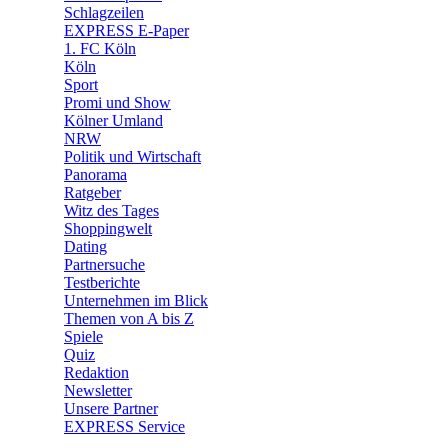
🧩 Spiele
Schlagzeilen
EXPRESS E-Paper
1. FC Köln
Köln
Sport
Promi und Show
Kölner Umland
NRW
Politik und Wirtschaft
Panorama
Ratgeber
Witz des Tages
Shoppingwelt
Dating
Partnersuche
Testberichte
Unternehmen im Blick
Themen von A bis Z
Spiele
Quiz
Redaktion
Newsletter
Unsere Partner
EXPRESS Service