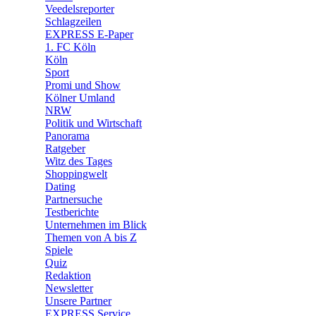
🛒 Shoppingwelt
Veedelsreporter
🧩 Spiele
Schlagzeilen
EXPRESS E-Paper
1. FC Köln
Köln
Sport
Promi und Show
Kölner Umland
NRW
Politik und Wirtschaft
Panorama
Ratgeber
Witz des Tages
Shoppingwelt
Dating
Partnersuche
Testberichte
Unternehmen im Blick
Themen von A bis Z
Spiele
Quiz
Redaktion
Newsletter
Unsere Partner
EXPRESS Service