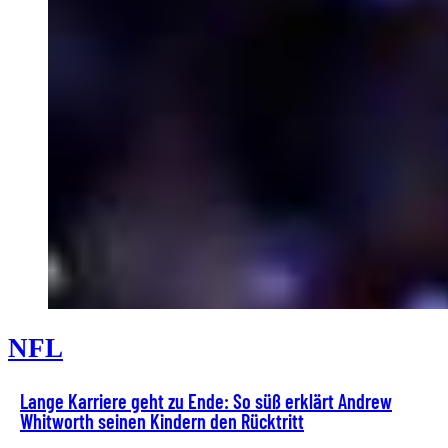
NFL
Lange Karriere geht zu Ende: So süß erklärt Andrew
Whitworth seinen Kindern den Rücktritt