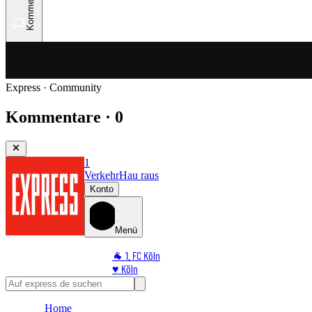
Kommentare
Express · Community
Kommentare · 0
1
Verkehr
Hau raus
Konto
Menü
🐐 1. FC Köln
♥️ Köln
⭐ Promi
🏆 Sport
Home