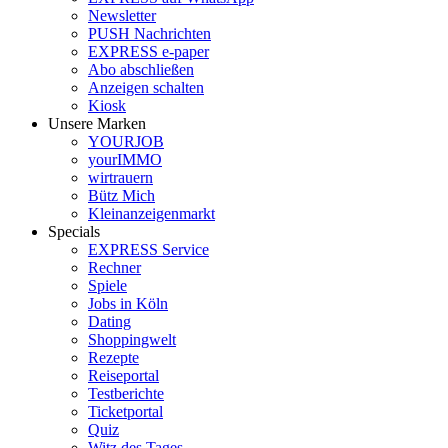
Newsletter
PUSH Nachrichten
EXPRESS e-paper
Abo abschließen
Anzeigen schalten
Kiosk
Unsere Marken
YOURJOB
yourIMMO
wirtrauern
Bütz Mich
Kleinanzeigenmarkt
Specials
EXPRESS Service
Rechner
Spiele
Jobs in Köln
Dating
Shoppingwelt
Rezepte
Reiseportal
Testberichte
Ticketportal
Quiz
Witz des Tages