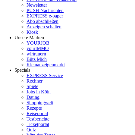
Newsletter
PUSH Nachrichten
EXPRESS e-paper
Abo abschließen
Anzeigen schalten
Kiosk
Unsere Marken
YOURJOB
yourIMMO
wirtrauern
Bütz Mich
Kleinanzeigenmarkt
Specials
EXPRESS Service
Rechner
Spiele
Jobs in Köln
Dating
Shoppingwelt
Rezepte
Reiseportal
Testberichte
Ticketportal
Quiz