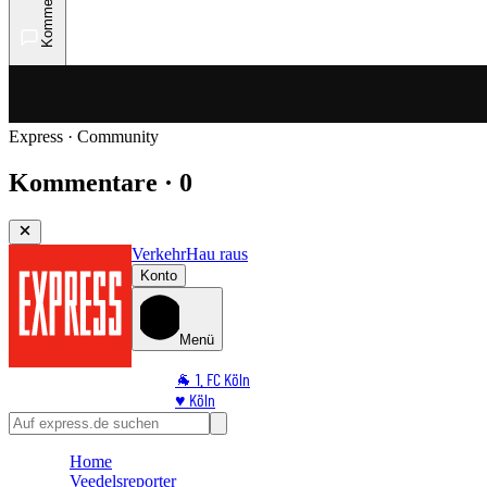
Kommentare
Express · Community
Kommentare · 0
Verkehr
Hau raus
Konto
Menü
🐐 1. FC Köln
♥️ Köln
⭐ Promi
🏆 Sport
Home
🛒 Shoppingwelt
Veedelsreporter