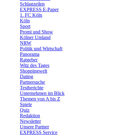
🧩 Spiele
Schlagzeilen
EXPRESS E-Paper
1. FC Köln
Köln
Sport
Promi und Show
Kölner Umland
NRW
Politik und Wirtschaft
Panorama
Ratgeber
Witz des Tages
Shoppingwelt
Dating
Partnersuche
Testberichte
Unternehmen im Blick
Themen von A bis Z
Spiele
Quiz
Redaktion
Newsletter
Unsere Partner
EXPRESS Service