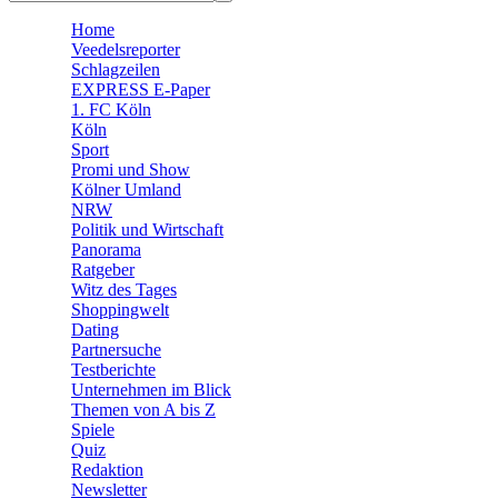
🧩 Spiele
Home
Veedelsreporter
Schlagzeilen
EXPRESS E-Paper
1. FC Köln
Köln
Sport
Promi und Show
Kölner Umland
NRW
Politik und Wirtschaft
Panorama
Ratgeber
Witz des Tages
Shoppingwelt
Dating
Partnersuche
Testberichte
Unternehmen im Blick
Themen von A bis Z
Spiele
Quiz
Redaktion
Newsletter