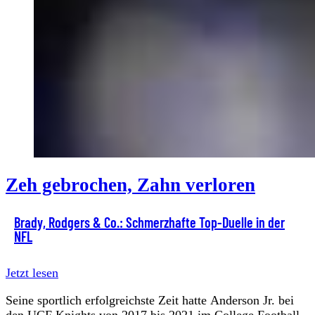
Zeh gebrochen, Zahn verloren
Brady, Rodgers & Co.: Schmerzhafte Top-Duelle in der
NFL
Jetzt lesen
Seine sportlich erfolgreichste Zeit hatte Anderson Jr. bei
den UCF Knights von 2017 bis 2021 im College Football.