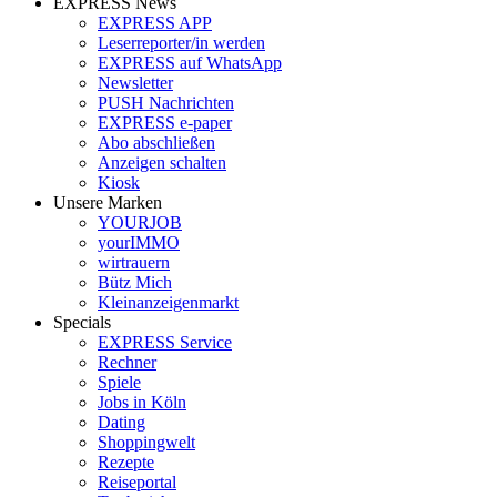
EXPRESS News
EXPRESS APP
Leserreporter/in werden
EXPRESS auf WhatsApp
Newsletter
PUSH Nachrichten
EXPRESS e-paper
Abo abschließen
Anzeigen schalten
Kiosk
Unsere Marken
YOURJOB
yourIMMO
wirtrauern
Bütz Mich
Kleinanzeigenmarkt
Specials
EXPRESS Service
Rechner
Spiele
Jobs in Köln
Dating
Shoppingwelt
Rezepte
Reiseportal