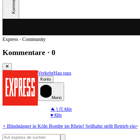
Kommentare
Express · Community
Kommentare · 0
Verkehr
Hau raus
Konto
Menü
🐐 1. FC Köln
♥️ Köln
⭐ Promi
er in Köln
Bombe im Rhein! Seilbahn stellt Betrieb ein
+++ EILMEL
🏆 Sport
🛒 Shoppingwelt