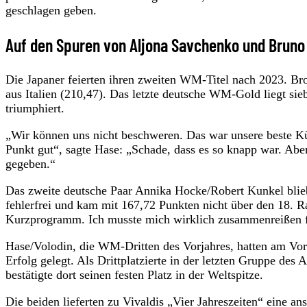
geschlagen geben.
Auf den Spuren von Aljona Savchenko und Bruno
Die Japaner feierten ihren zweiten WM-Titel nach 2023. Br
aus Italien (210,47). Das letzte deutsche WM-Gold liegt s
triumphiert.
„Wir können uns nicht beschweren. Das war unsere beste K
Punkt gut“, sagte Hase: „Schade, dass es so knapp war. Abe
gegeben.“
Das zweite deutsche Paar Annika Hocke/Robert Kunkel blie
fehlerfrei und kam mit 167,72 Punkten nicht über den 18. R
Kurzprogramm. Ich musste mich wirklich zusammenreißen fü
Hase/Volodin, die WM-Dritten des Vorjahres, hatten am Vo
Erfolg gelegt. Als Drittplatzierte in der letzten Gruppe de
bestätigte dort seinen festen Platz in der Weltspitze.
Die beiden lieferten zu Vivaldis „Vier Jahreszeiten“ eine an