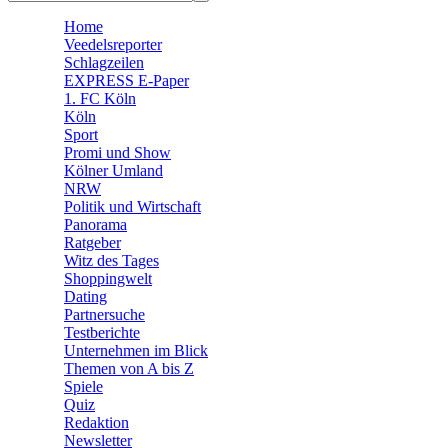
🛒 Shoppingwelt
Home
🧩 Spiele
Veedelsreporter
Schlagzeilen
EXPRESS E-Paper
1. FC Köln
Köln
Sport
Promi und Show
Kölner Umland
NRW
Politik und Wirtschaft
Panorama
Ratgeber
Witz des Tages
Shoppingwelt
Dating
Partnersuche
Testberichte
Unternehmen im Blick
Themen von A bis Z
Spiele
Quiz
Redaktion
Newsletter