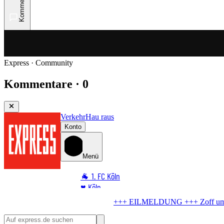
Kommentare
Express · Community
Kommentare · 0
Verkehr
Hau raus
Konto
Menü
🐐 1. FC Köln
♥️ Köln
⭐ Promi
ELDUNG +++
Zoff um Außengastronomie
Stadt knickt ein – so geht's
🏆 Sport