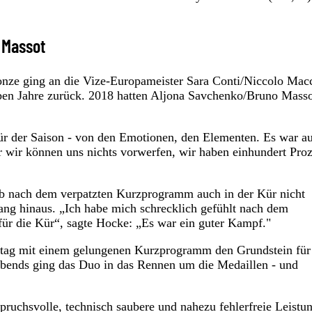
 Massot
onze ging an die Vize-Europameister Sara Conti/Niccolo Macc
ieben Jahre zurück. 2018 hatten Aljona Savchenko/Bruno Mass
ür der Saison - von den Emotionen, den Elementen. Es war a
r wir können uns nichts vorwerfen, wir haben einhundert Pro
b nach dem verpatzten Kurzprogramm auch in der Kür nicht
ang hinaus. „Ich habe mich schrecklich gefühlt nach dem
r die Kür“, sagte Hocke: „Es war ein guter Kampf."
rtag mit einem gelungenen Kurzprogramm den Grundstein für
s Abends ging das Duo in das Rennen um die Medaillen - und
spruchsvolle, technisch saubere und nahezu fehlerfreie Leistu