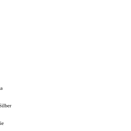
ta
Silber
ie