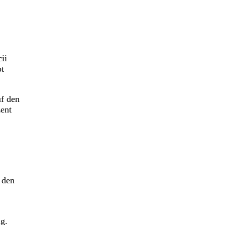
ii
ot
uf den
zent
 den
ng.