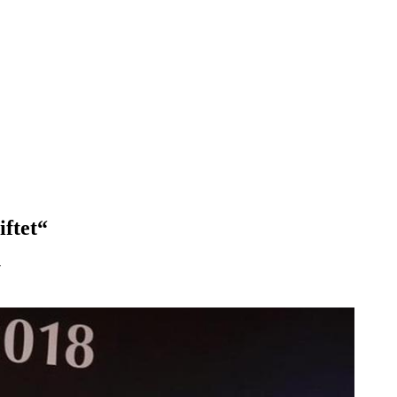
iftet“
“