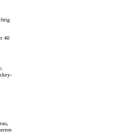
chtig
er 40
e.
ockey-
rau,
serem