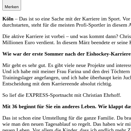
Merken
Köln
– Das ist so eine Sache mit der Karriere im Sport. Vo
durchstarten, steht für die meisten Profi-Sportler in diesem 
Die aktive Karriere ist vorbei – und was kommt dann? Chris
Millionen Euro verdient. In diesem März beendete er seine K
Wie war der erste Sommer nach der Eishockey-Karriere
Mir geht es sehr gut. Es gibt viele neue Projekte und inter
Und ich habe mit meiner Frau Farina und den drei Töchtern
Trainingslager angefangen, und ich habe überhaupt kein J
Entscheidung mit dem Karriereende absolut richtig.
So lief die EXPRESS-Sportnacht mit Christian Ehrhoff.
Mit 36 beginnt für Sie ein anderes Leben. Wie klappt das
Das ist schon eine Umstellung für die ganze Familie. Da br
wie man den neuen Tagesablauf so regelt. Das haben wir mi
neuen Leben. Vor allem die Kinder, dass ich endlich mehr Ze