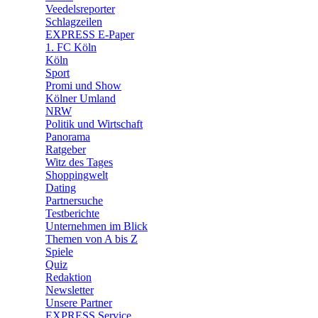
Veedelsreporter
🛒 Shoppingwelt
Schlagzeilen
🧩 Spiele
EXPRESS E-Paper
1. FC Köln
Köln
Sport
Promi und Show
Kölner Umland
NRW
Politik und Wirtschaft
Panorama
Ratgeber
Witz des Tages
Shoppingwelt
Dating
Partnersuche
Testberichte
Unternehmen im Blick
Themen von A bis Z
Spiele
Quiz
Redaktion
Newsletter
Unsere Partner
EXPRESS Service