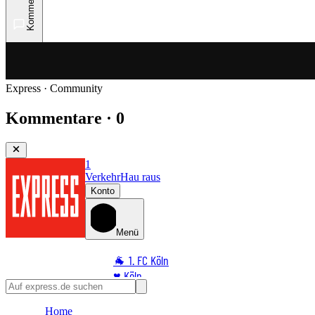
Kommentare
Express · Community
Kommentare · 0
1
Verkehr
Hau raus
Konto
Menü
🐐 1. FC Köln
♥️ Köln
⭐ Promi
Home
🏆 Sport