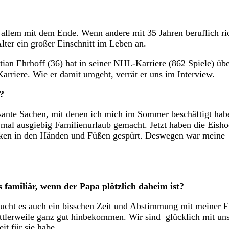
r allem mit dem Ende. Wenn andere mit 35 Jahren beruflich ri
Alter ein großer Einschnitt im Leben an.
tian Ehrhoff (36) hat in seiner NHL-Karriere (862 Spiele) üb
arriere. Wie er damit umgeht, verrät er uns im Interview.
?
essante Sachen, mit denen ich mich im Sommer beschäftigt hab
 mal ausgiebig Familienurlaub gemacht. Jetzt haben die Eish
ucken in den Händen und Füßen gespürt. Deswegen war meine
 familiär, wenn der Papa plötzlich daheim ist?
aucht es auch ein bisschen Zeit und Abstimmung mit meiner F
ttlerweile ganz gut hinbekommen. Wir sind glücklich mit un
it für sie habe.