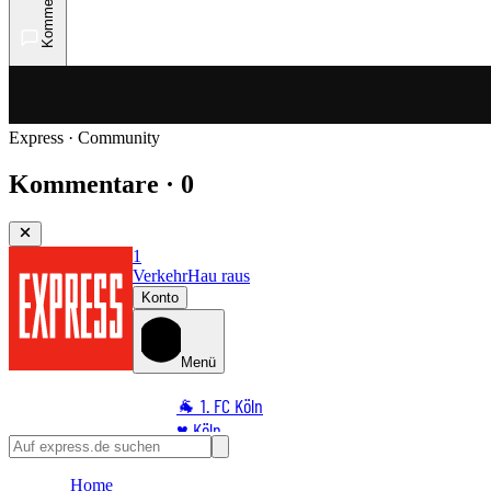
Kommentare
Express · Community
Kommentare · 0
1
Verkehr
Hau raus
Konto
Menü
🐐 1. FC Köln
♥️ Köln
⭐ Promi
Home
🏆 Sport