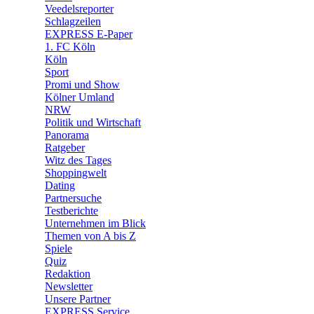
Veedelsreporter
🛒 Shoppingwelt
Schlagzeilen
🧩 Spiele
EXPRESS E-Paper
1. FC Köln
Köln
Sport
Promi und Show
Kölner Umland
NRW
Politik und Wirtschaft
Panorama
Ratgeber
Witz des Tages
Shoppingwelt
Dating
Partnersuche
Testberichte
Unternehmen im Blick
Themen von A bis Z
Spiele
Quiz
Redaktion
Newsletter
Unsere Partner
EXPRESS Service