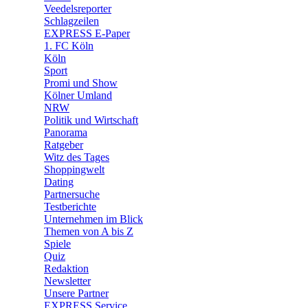
🛒 Shoppingwelt
Veedelsreporter
🧩 Spiele
Schlagzeilen
EXPRESS E-Paper
1. FC Köln
Köln
Sport
Promi und Show
Kölner Umland
NRW
Politik und Wirtschaft
Panorama
Ratgeber
Witz des Tages
Shoppingwelt
Dating
Partnersuche
Testberichte
Unternehmen im Blick
Themen von A bis Z
Spiele
Quiz
Redaktion
Newsletter
Unsere Partner
EXPRESS Service