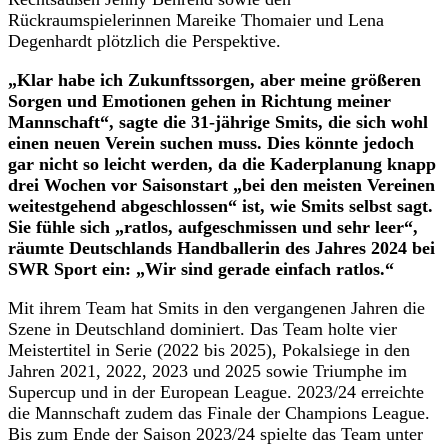
Rückraumspielerinnen Mareike Thomaier und Lena
Degenhardt plötzlich die Perspektive.
„Klar habe ich Zukunftssorgen, aber meine größeren
Sorgen und Emotionen gehen in Richtung meiner
Mannschaft“, sagte die 31-jährige Smits, die sich wohl
einen neuen Verein suchen muss. Dies könnte jedoch
gar nicht so leicht werden, da die Kaderplanung knapp
drei Wochen vor Saisonstart „bei den meisten Vereinen
weitestgehend abgeschlossen“ ist, wie Smits selbst sagt.
Sie fühle sich „ratlos, aufgeschmissen und sehr leer“,
räumte Deutschlands Handballerin des Jahres 2024 bei
SWR Sport ein: „Wir sind gerade einfach ratlos.“
Mit ihrem Team hat Smits in den vergangenen Jahren die
Szene in Deutschland dominiert. Das Team holte vier
Meistertitel in Serie (2022 bis 2025), Pokalsiege in den
Jahren 2021, 2022, 2023 und 2025 sowie Triumphe im
Supercup und in der European League. 2023/24 erreichte
die Mannschaft zudem das Finale der Champions League.
Bis zum Ende der Saison 2023/24 spielte das Team unter