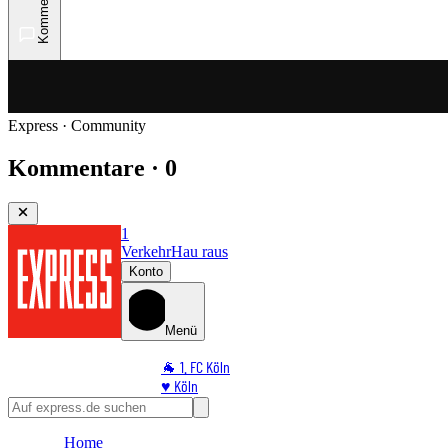
Kommentare
Express · Community
Kommentare · 0
1
Verkehr
Hau raus
Konto
Menü
🐐 1. FC Köln
♥️ Köln
⭐ Promi
🏆 Sport
Home