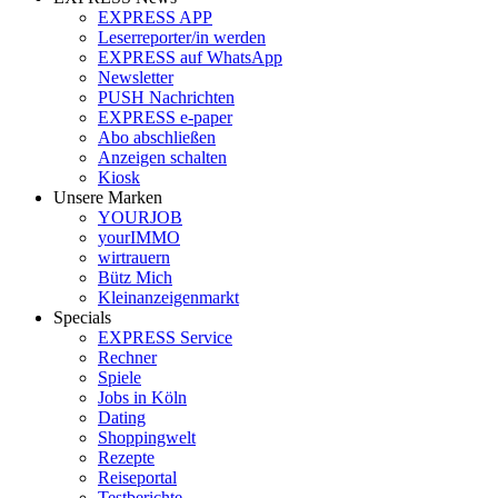
EXPRESS APP
Leserreporter/in werden
EXPRESS auf WhatsApp
Newsletter
PUSH Nachrichten
EXPRESS e-paper
Abo abschließen
Anzeigen schalten
Kiosk
Unsere Marken
YOURJOB
yourIMMO
wirtrauern
Bütz Mich
Kleinanzeigenmarkt
Specials
EXPRESS Service
Rechner
Spiele
Jobs in Köln
Dating
Shoppingwelt
Rezepte
Reiseportal
Testberichte