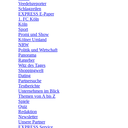
🛒 Shoppingwelt
Veedelsreporter
🧩 Spiele
Schlagzeilen
EXPRESS E-Paper
1. FC Köln
Köln
Sport
Promi und Show
Kölner Umland
NRW
Politik und Wirtschaft
Panorama
Ratgeber
Witz des Tages
Shoppingwelt
Dating
Partnersuche
Testberichte
Unternehmen im Blick
Themen von A bis Z
Spiele
Quiz
Redaktion
Newsletter
Unsere Partner
EXPRESS Service