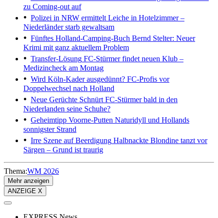
zu Coming-out auf
Polizei in NRW ermittelt
Leiche in Hotelzimmer –
Niederländer starb gewaltsam
Fünftes Holland-Camping-Buch
Bernd Stelter: Neuer
Krimi mit ganz aktuellem Problem
Transfer-Lösung
FC-Stürmer findet neuen Klub –
Medizincheck am Montag
Wird Köln-Kader ausgedünnt?
FC-Profis vor
Doppelwechsel nach Holland
Neue Gerüchte
Schnürt FC-Stürmer bald in den
Niederlanden seine Schuhe?
Geheimtipp Voorne-Putten
Naturidyll und Hollands
sonnigster Strand
Irre Szene auf Beerdigung
Halbnackte Blondine tanzt vor
Särgen – Grund ist traurig
Thema:
WM 2026
Mehr anzeigen
ANZEIGE X
EXPRESS News