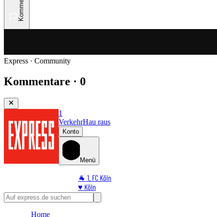
Kommentare
Express · Community
Kommentare · 0
1
Verkehr
Hau raus
Konto
Menü
🐐 1. FC Köln
♥️ Köln
⭐ Promi
🏆 Sport
Home