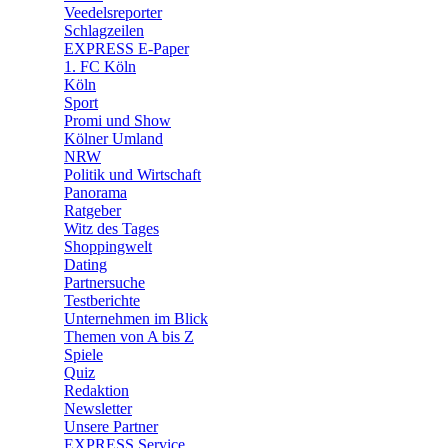
🛒 Shoppingwelt
Veedelsreporter
🧩 Spiele
Schlagzeilen
EXPRESS E-Paper
1. FC Köln
Köln
Sport
Promi und Show
Kölner Umland
NRW
Politik und Wirtschaft
Panorama
Ratgeber
Witz des Tages
Shoppingwelt
Dating
Partnersuche
Testberichte
Unternehmen im Blick
Themen von A bis Z
Spiele
Quiz
Redaktion
Newsletter
Unsere Partner
EXPRESS Service