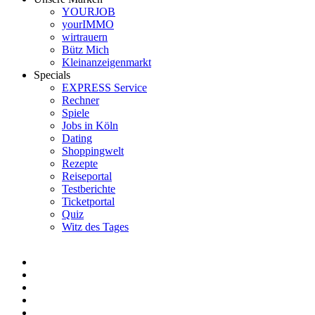
YOURJOB
yourIMMO
wirtrauern
Bütz Mich
Kleinanzeigenmarkt
Specials
EXPRESS Service
Rechner
Spiele
Jobs in Köln
Dating
Shoppingwelt
Rezepte
Reiseportal
Testberichte
Ticketportal
Quiz
Witz des Tages