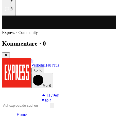
Kommentare
Express · Community
Kommentare · 0
9
Verkehr
Hau raus
Konto
Menü
🐐 1. FC Köln
♥️ Köln
⭐ Promi
🏆 Sport
Home