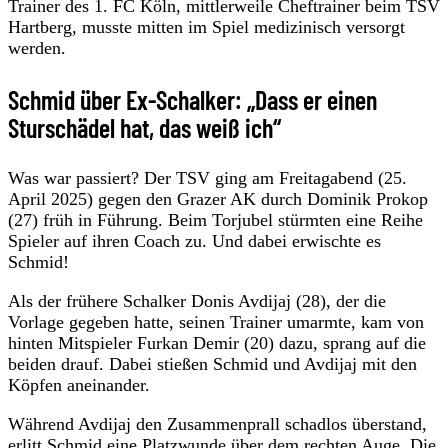
Trainer des 1. FC Köln, mittlerweile Cheftrainer beim TSV
Hartberg, musste mitten im Spiel medizinisch versorgt
werden.
Schmid über Ex-Schalker: „Dass er einen
Sturschädel hat, das weiß ich“
Was war passiert? Der TSV ging am Freitagabend (25.
April 2025) gegen den Grazer AK durch Dominik Prokop
(27) früh in Führung. Beim Torjubel stürmten eine Reihe
Spieler auf ihren Coach zu. Und dabei erwischte es
Schmid!
Als der frühere Schalker Donis Avdijaj (28), der die
Vorlage gegeben hatte, seinen Trainer umarmte, kam von
hinten Mitspieler Furkan Demir (20) dazu, sprang auf die
beiden drauf. Dabei stießen Schmid und Avdijaj mit den
Köpfen aneinander.
Während Avdijaj den Zusammenprall schadlos überstand,
erlitt Schmid eine Platzwunde über dem rechten Auge. Die