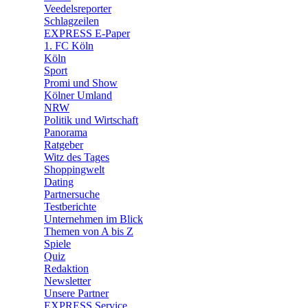
🛒 Shoppingwelt
Veedelsreporter
🧩 Spiele
Schlagzeilen
EXPRESS E-Paper
1. FC Köln
Köln
Sport
Promi und Show
Kölner Umland
NRW
Politik und Wirtschaft
Panorama
Ratgeber
Witz des Tages
Shoppingwelt
Dating
Partnersuche
Testberichte
Unternehmen im Blick
Themen von A bis Z
Spiele
Quiz
Redaktion
Newsletter
Unsere Partner
EXPRESS Service