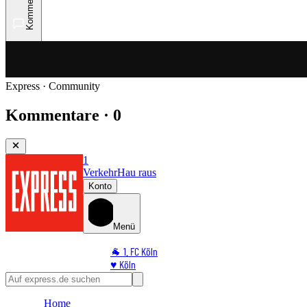
Kommentare
Express · Community
Kommentare · 0
1
Verkehr
Hau raus
Konto
Menü
🐐 1. FC Köln
♥️ Köln
⭐ Promi
🏆 Sport
Home