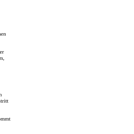
nen
er
m,
n
ritt
kommt