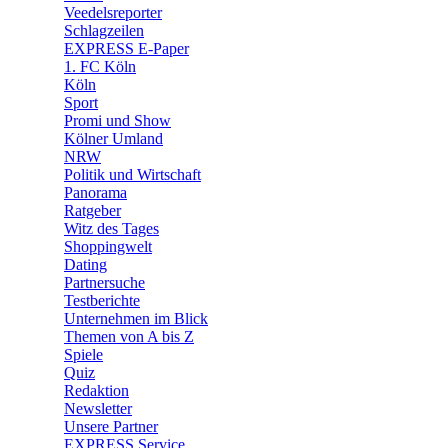
Veedelsreporter
🛒 Shoppingwelt
Schlagzeilen
🧩 Spiele
EXPRESS E-Paper
1. FC Köln
Köln
Sport
Promi und Show
Kölner Umland
NRW
Politik und Wirtschaft
Panorama
Ratgeber
Witz des Tages
Shoppingwelt
Dating
Partnersuche
Testberichte
Unternehmen im Blick
Themen von A bis Z
Spiele
Quiz
Redaktion
Newsletter
Unsere Partner
EXPRESS Service