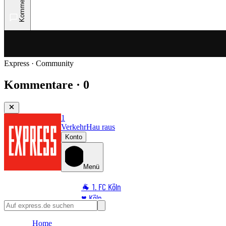
Kommentare
Express · Community
Kommentare · 0
1
Verkehr
Hau raus
Konto
Menü
🐐 1. FC Köln
♥️ Köln
⭐ Promi
Home
🏆 Sport