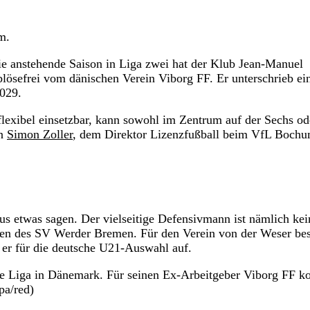
m.
ie anstehende Saison in Liga zwei hat der Klub Jean-Manuel
sefrei vom dänischen Verein Viborg FF. Er unterschrieb ei
2029.
 flexibel einsetzbar, kann sowohl im Zentrum auf der Sechs od
on
Simon Zoller
, dem Direktor Lizenzfußball beim VfL Bochu
 etwas sagen. Der vielseitige Defensivmann ist nämlich kei
ten des SV Werder Bremen. Für den Verein von der Weser best
 er für die deutsche U21-Auswahl auf.
ste Liga in Dänemark. Für seinen Ex-Arbeitgeber Viborg FF 
pa/red)