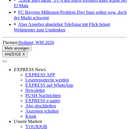
„Liebe alles daran“
FC-Fans feiern Kesslers klare Kante bei
El Mala
FC Bayerns Millionen-Problem
Drei Stars sollen weg, doch
der Markt schweigt
Aber Angebot abgelehnt
Telefonat mit Flick bringt
Weltmeister zum Umdenken
Themen:
Holland
WM 2026
Mehr anzeigen
ANZEIGE X
EXPRESS News
EXPRESS APP
Leserreporter/in werden
EXPRESS auf WhatsApp
Newsletter
PUSH Nachrichten
EXPRESS e-paper
Abo abschließen
Anzeigen schalten
Kiosk
Unsere Marken
YOURJOB