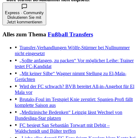
Express · Community
Diskutieren Sie mit
Jetzt kommentieren
Alles zum Thema
Fußball Transfers
Transfer-Verhandlungen
Wölfe-Stürmer bei Nullnummer
nicht eingesetzt
„Sollte anfangen, zu packen“
Vor möglicher Leihe: Trainer
testet FC-Kandidat
„Mit keiner Silbe“
Wagner nimmt Stellung zu El-Mala-
Gerüchten
Wird der FC schwach?
BVB bereitet All-in-Angebot für El
Mala vor
Brutalo-Foul im Testspiel
Knie zerstört: Spanien-Profi fällt
komplette Saison aus
„Medizinische Bedenken“
Leipzig lässt Wechsel von
Bundesliga-Star platzen
FC besiegt San Sebastián
Torwart mit Debüt –
Waldschmidt und Bülter treffen