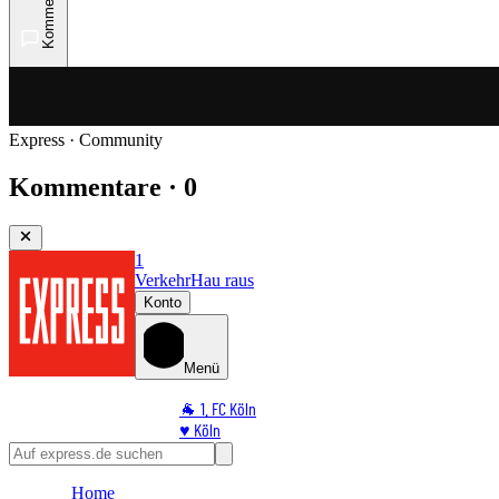
Kommentare
Express · Community
Kommentare · 0
1
Verkehr
Hau raus
Konto
Menü
🐐 1. FC Köln
♥️ Köln
⭐ Promi
🏆 Sport
Home