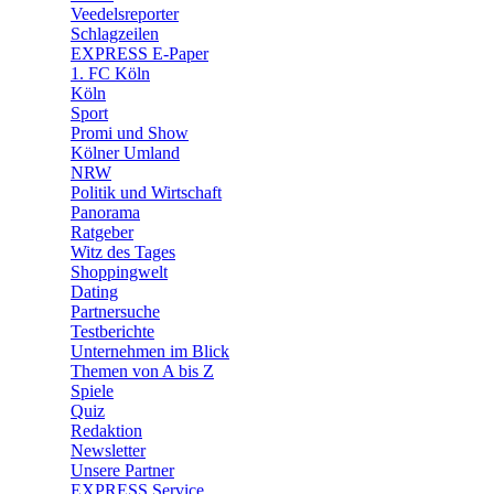
🛒 Shoppingwelt
Veedelsreporter
🧩 Spiele
Schlagzeilen
EXPRESS E-Paper
1. FC Köln
Köln
Sport
Promi und Show
Kölner Umland
NRW
Politik und Wirtschaft
Panorama
Ratgeber
Witz des Tages
Shoppingwelt
Dating
Partnersuche
Testberichte
Unternehmen im Blick
Themen von A bis Z
Spiele
Quiz
Redaktion
Newsletter
Unsere Partner
EXPRESS Service