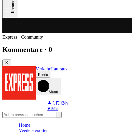
Kommentare
Express · Community
Kommentare · 0
Verkehr
Hau raus
Konto
Menü
🐐 1. FC Köln
♥️ Köln
⭐ Promi
🏆 Sport
Home
🛒 Shoppingwelt
Veedelsreporter