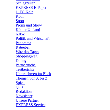
🧩 Spiele
Schlagzeilen
EXPRESS E-Paper
1. FC Köln
Köln
Sport
Promi und Show
Kölner Umland
NRW
Politik und Wirtschaft
Panorama
Ratgeber
Witz des Tages
Shoppingwelt
Dating
Partnersuche
Testberichte
Unternehmen im Blick
Themen von A bis Z
Spiele
Quiz
Redaktion
Newsletter
Unsere Partner
EXPRESS Service