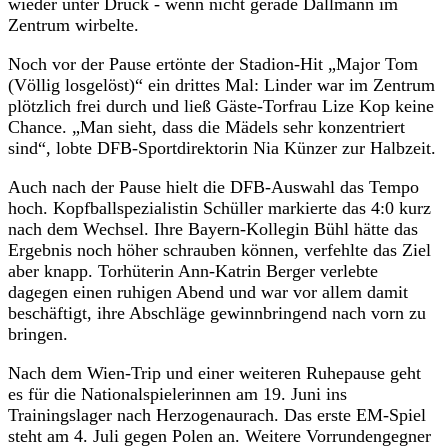
wieder unter Druck - wenn nicht gerade Dallmann im
Zentrum wirbelte.
Noch vor der Pause ertönte der Stadion-Hit „Major Tom
(Völlig losgelöst)“ ein drittes Mal: Linder war im Zentrum
plötzlich frei durch und ließ Gäste-Torfrau Lize Kop keine
Chance. „Man sieht, dass die Mädels sehr konzentriert
sind“, lobte DFB-Sportdirektorin Nia Künzer zur Halbzeit.
Auch nach der Pause hielt die DFB-Auswahl das Tempo
hoch. Kopfballspezialistin Schüller markierte das 4:0 kurz
nach dem Wechsel. Ihre Bayern-Kollegin Bühl hätte das
Ergebnis noch höher schrauben können, verfehlte das Ziel
aber knapp. Torhüterin Ann-Katrin Berger verlebte
dagegen einen ruhigen Abend und war vor allem damit
beschäftigt, ihre Abschläge gewinnbringend nach vorn zu
bringen.
Nach dem Wien-Trip und einer weiteren Ruhepause geht
es für die Nationalspielerinnen am 19. Juni ins
Trainingslager nach Herzogenaurach. Das erste EM-Spiel
steht am 4. Juli gegen Polen an. Weitere Vorrundengegner