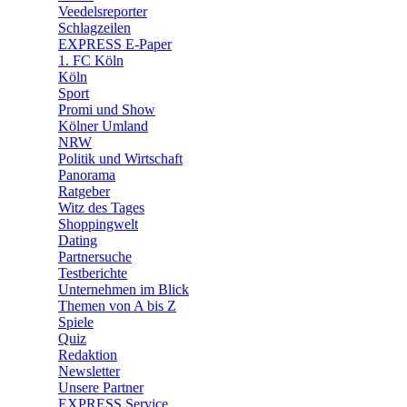
🛒 Shoppingwelt
Veedelsreporter
🧩 Spiele
Schlagzeilen
EXPRESS E-Paper
1. FC Köln
Köln
Sport
Promi und Show
Kölner Umland
NRW
Politik und Wirtschaft
Panorama
Ratgeber
Witz des Tages
Shoppingwelt
Dating
Partnersuche
Testberichte
Unternehmen im Blick
Themen von A bis Z
Spiele
Quiz
Redaktion
Newsletter
Unsere Partner
EXPRESS Service