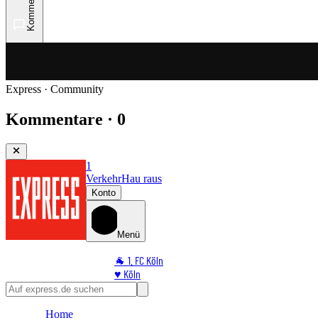
Kommentare
Express · Community
Kommentare · 0
1
Verkehr
Hau raus
Konto
Menü
🐐 1. FC Köln
♥️ Köln
⭐ Promi
🏆 Sport
Home