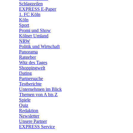
🧩 Spiele
Schlagzeilen
EXPRESS E-Paper
1. FC Köln
Köln
Sport
Promi und Show
Kölner Umland
NRW
Politik und Wirtschaft
Panorama
Ratgeber
Witz des Tages
Shoppingwelt
Dating
Partnersuche
Testberichte
Unternehmen im Blick
Themen von A bis Z
Spiele
Quiz
Redaktion
Newsletter
Unsere Partner
EXPRESS Service