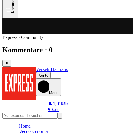
Kommentare
Express · Community
Kommentare · 0
Verkehr
Hau raus
Konto
Menü
🐐 1. FC Köln
♥️ Köln
⭐ Promi
🏆 Sport
Home
🛒 Shoppingwelt
Veedelsreporter