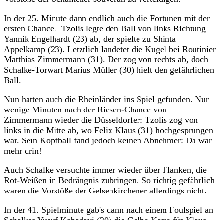
In der 25. Minute dann endlich auch die Fortunen mit der
ersten Chance. Tzolis legte den Ball von links Richtung
Yannik Engelhardt (23) ab, der spielte zu Shinta
Appelkamp (23). Letztlich landetet die Kugel bei Routinier
Matthias Zimmermann (31). Der zog von rechts ab, doch
Schalke-Torwart Marius Müller (30) hielt den gefährlichen
Ball.
Nun hatten auch die Rheinländer ins Spiel gefunden. Nur
wenige Minuten nach der Riesen-Chance von
Zimmermann wieder die Düsseldorfer: Tzolis zog von
links in die Mitte ab, wo Felix Klaus (31) hochgesprungen
war. Sein Kopfball fand jedoch keinen Abnehmer: Da war
mehr drin!
Auch Schalke versuchte immer wieder über Flanken, die
Rot-Weißen in Bedrängnis zubringen. So richtig gefährlich
waren die Vorstöße der Gelsenkirchener allerdings nicht.
In der 41. Spielminute gab's dann nach einem Foulspiel an
Schalkes Yusuf Kabadayi (20) die Gelbe Karte für Klaus.