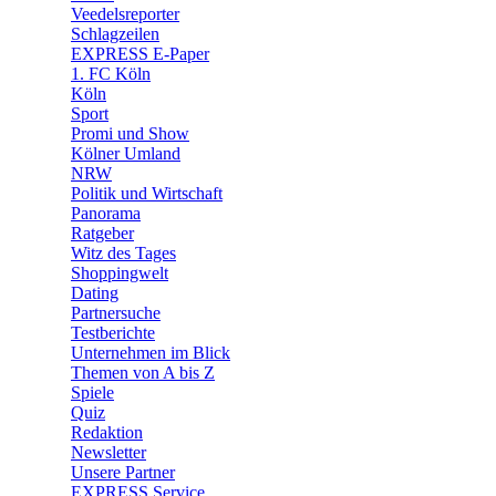
🛒 Shoppingwelt
Veedelsreporter
🧩 Spiele
Schlagzeilen
EXPRESS E-Paper
1. FC Köln
Köln
Sport
Promi und Show
Kölner Umland
NRW
Politik und Wirtschaft
Panorama
Ratgeber
Witz des Tages
Shoppingwelt
Dating
Partnersuche
Testberichte
Unternehmen im Blick
Themen von A bis Z
Spiele
Quiz
Redaktion
Newsletter
Unsere Partner
EXPRESS Service