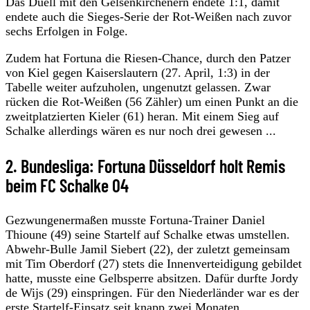
Das Duell mit den Gelsenkirchenern endete 1:1, damit
endete auch die Sieges-Serie der Rot-Weißen nach zuvor
sechs Erfolgen in Folge.
Zudem hat Fortuna die Riesen-Chance, durch den Patzer
von Kiel gegen Kaiserslautern (27. April, 1:3) in der
Tabelle weiter aufzuholen, ungenutzt gelassen. Zwar
rücken die Rot-Weißen (56 Zähler) um einen Punkt an die
zweitplatzierten Kieler (61) heran. Mit einem Sieg auf
Schalke allerdings wären es nur noch drei gewesen ...
2. Bundesliga: Fortuna Düsseldorf holt Remis
beim FC Schalke 04
Gezwungenermaßen musste Fortuna-Trainer Daniel
Thioune (49) seine Startelf auf Schalke etwas umstellen.
Abwehr-Bulle Jamil Siebert (22), der zuletzt gemeinsam
mit Tim Oberdorf (27) stets die Innenverteidigung gebildet
hatte, musste eine Gelbsperre absitzen. Dafür durfte Jordy
de Wijs (29) einspringen. Für den Niederländer war es der
erste Startelf-Einsatz seit knapp zwei Monaten.