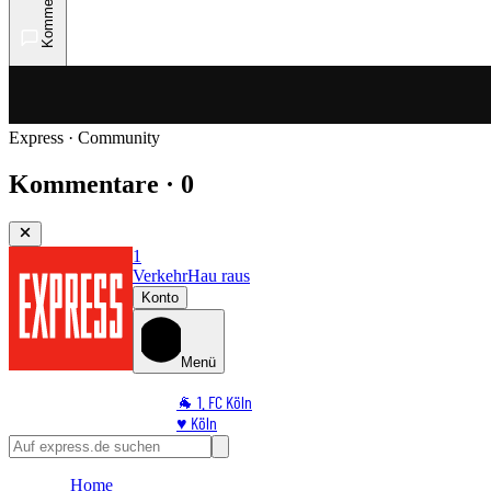
Kommentare
Express · Community
Kommentare · 0
1
Verkehr
Hau raus
Konto
Menü
🐐 1. FC Köln
♥️ Köln
⭐ Promi
🏆 Sport
Home