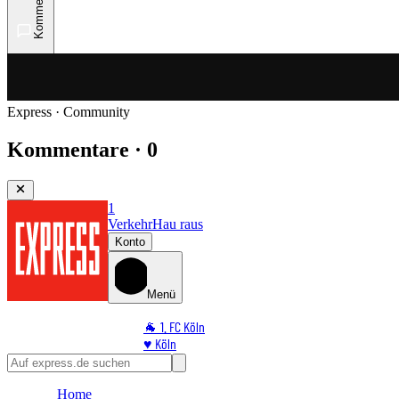
Kommentare
Express · Community
Kommentare · 0
1
Verkehr
Hau raus
Konto
Menü
🐐 1. FC Köln
♥️ Köln
⭐ Promi
🏆 Sport
Home