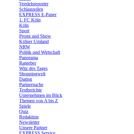
🛒 Shoppingwelt
Veedelsreporter
🧩 Spiele
Schlagzeilen
EXPRESS E-Paper
1. FC Köln
Köln
Sport
Promi und Show
Kölner Umland
NRW
Politik und Wirtschaft
Panorama
Ratgeber
Witz des Tages
Shoppingwelt
Dating
Partnersuche
Testberichte
Unternehmen im Blick
Themen von A bis Z
Spiele
Quiz
Redaktion
Newsletter
Unsere Partner
EXPRESS Service