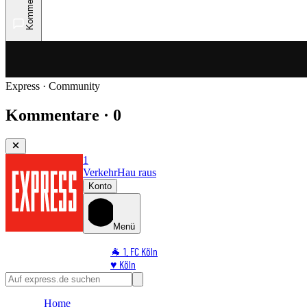
Kommentare
Express · Community
Kommentare · 0
1
Verkehr
Hau raus
Konto
Menü
🐐 1. FC Köln
♥️ Köln
⭐ Promi
🏆 Sport
Home