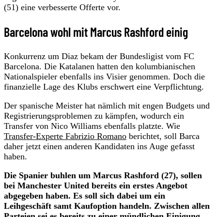
(51) eine verbesserte Offerte vor.
Barcelona wohl mit Marcus Rashford einig
Konkurrenz um Diaz bekam der Bundesligist vom FC
Barcelona. Die Katalanen hatten den kolumbianischen
Nationalspieler ebenfalls ins Visier genommen. Doch die
finanzielle Lage des Klubs erschwert eine Verpflichtung.
Der spanische Meister hat nämlich mit engen Budgets und
Registrierungsproblemen zu kämpfen, wodurch ein
Transfer von Nico Williams ebenfalls platzte. Wie
Transfer-Experte Fabrizio Romano
berichtet, soll Barca
daher jetzt einen anderen Kandidaten ins Auge gefasst
haben.
Die Spanier buhlen um Marcus Rashford (27), sollen
bei Manchester United bereits ein erstes Angebot
abgegeben haben. Es soll sich dabei um ein
Leihgeschäft samt Kaufoption handeln. Zwischen allen
Parteien sei es bereits zu einer mündlichen Einigung