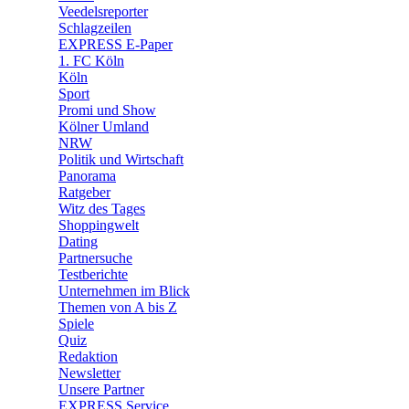
🛒 Shoppingwelt
Veedelsreporter
🧩 Spiele
Schlagzeilen
EXPRESS E-Paper
1. FC Köln
Köln
Sport
Promi und Show
Kölner Umland
NRW
Politik und Wirtschaft
Panorama
Ratgeber
Witz des Tages
Shoppingwelt
Dating
Partnersuche
Testberichte
Unternehmen im Blick
Themen von A bis Z
Spiele
Quiz
Redaktion
Newsletter
Unsere Partner
EXPRESS Service