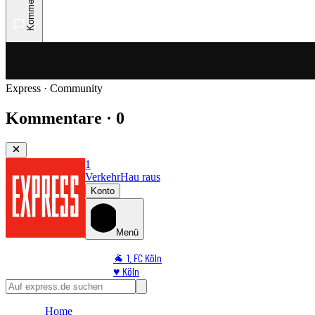
Kommentare
Express · Community
Kommentare · 0
1
Verkehr
Hau raus
Konto
Menü
🐐 1. FC Köln
♥️ Köln
⭐ Promi
🏆 Sport
Home