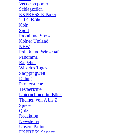
🛒 Shoppingwelt
Veedelsreporter
🧩 Spiele
Schlagzeilen
EXPRESS E-Paper
1. FC Köln
Köln
Sport
Promi und Show
Kölner Umland
NRW
Politik und Wirtschaft
Panorama
Ratgeber
Witz des Tages
Shoppingwelt
Dating
Partnersuche
Testberichte
Unternehmen im Blick
Themen von A bis Z
Spiele
Quiz
Redaktion
Newsletter
Unsere Partner
EXPRESS Service