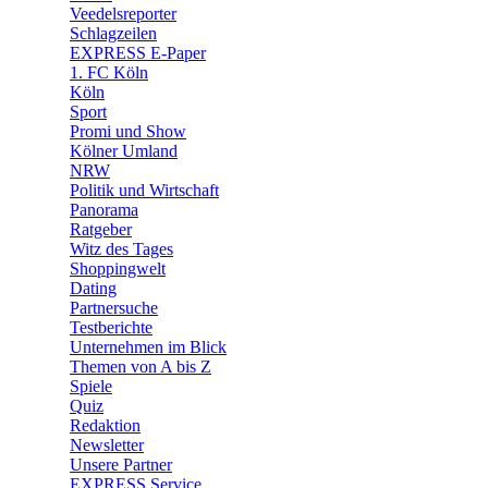
Veedelsreporter
🛒 Shoppingwelt
Schlagzeilen
🧩 Spiele
EXPRESS E-Paper
1. FC Köln
Köln
Sport
Promi und Show
Kölner Umland
NRW
Politik und Wirtschaft
Panorama
Ratgeber
Witz des Tages
Shoppingwelt
Dating
Partnersuche
Testberichte
Unternehmen im Blick
Themen von A bis Z
Spiele
Quiz
Redaktion
Newsletter
Unsere Partner
EXPRESS Service