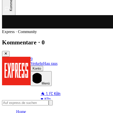
Kommentare
Express · Community
Kommentare · 0
9
Verkehr
Hau raus
Konto
Menü
🐐 1. FC Köln
♥️ Köln
⭐ Promi
Home
🏆 Sport