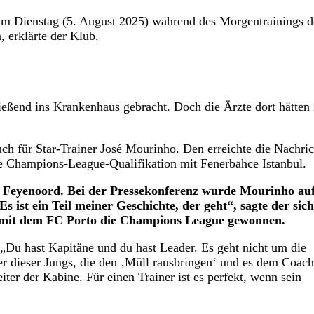
be am Dienstag (5. August 2025) während des Morgentrainings d
, erklärte der Klub.
ließend ins Krankenhaus gebracht. Doch die Ärzte dort hätten 
uch für Star-Trainer José Mourinho. Den erreichte die Nachric
die Champions-League-Qualifikation mit Fenerbahce Istanbul.
f Feyenoord. Bei der Pressekonferenz wurde Mourinho au
 ist ein Teil meiner Geschichte, der geht“, sagte der sich
 mit dem FC Porto die Champions League gewonnen.
„Du hast Kapitäne und du hast Leader. Es geht nicht um die
er dieser Jungs, die den ‚Müll rausbringen‘ und es dem Coach
iter der Kabine. Für einen Trainer ist es perfekt, wenn sein