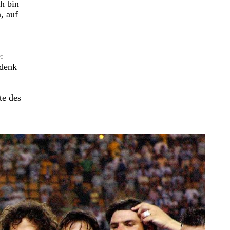
h bin
, auf
:
 denk
te des