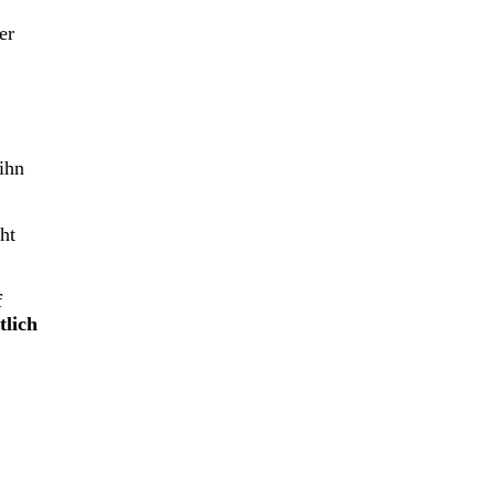
er
ihn
ht
f
tlich