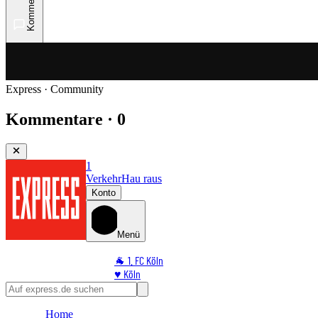
Kommentare
Express · Community
Kommentare · 0
1
Verkehr
Hau raus
Konto
Menü
🐐 1. FC Köln
♥️ Köln
⭐ Promi
🏆 Sport
Home