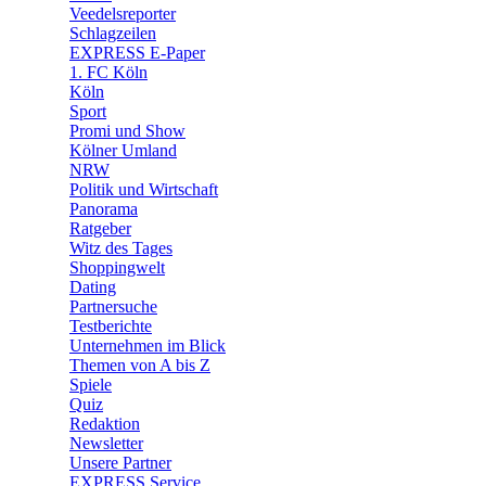
🛒 Shoppingwelt
Veedelsreporter
🧩 Spiele
Schlagzeilen
EXPRESS E-Paper
1. FC Köln
Köln
Sport
Promi und Show
Kölner Umland
NRW
Politik und Wirtschaft
Panorama
Ratgeber
Witz des Tages
Shoppingwelt
Dating
Partnersuche
Testberichte
Unternehmen im Blick
Themen von A bis Z
Spiele
Quiz
Redaktion
Newsletter
Unsere Partner
EXPRESS Service