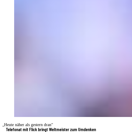
„Heute näher als gestern dran“
Telefonat mit Flick bringt Weltmeister zum Umdenken