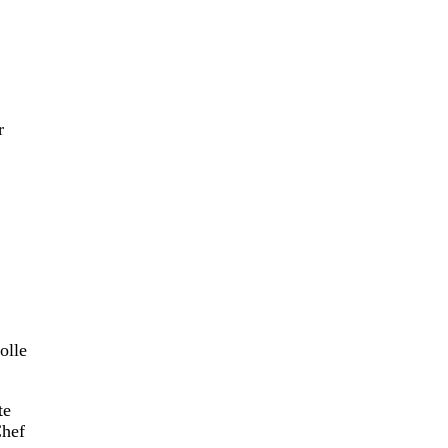
r
olle
te
Chef