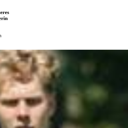
teres
erin
n