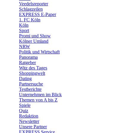
Veedelsreporter
🛒 Shoppingwelt
Schlagzeilen
🧩 Spiele
EXPRESS E-Paper
1. FC Köln
Köln
Sport
Promi und Show
Kölner Umland
NRW
Politik und Wirtschaft
Panorama
Ratgeber
Witz des Tages
Shoppingwelt
Dating
Partnersuche
Testberichte
Unternehmen im Blick
Themen von A bis Z
Spiele
Quiz
Redaktion
Newsletter
Unsere Partner
EXPRESS Service