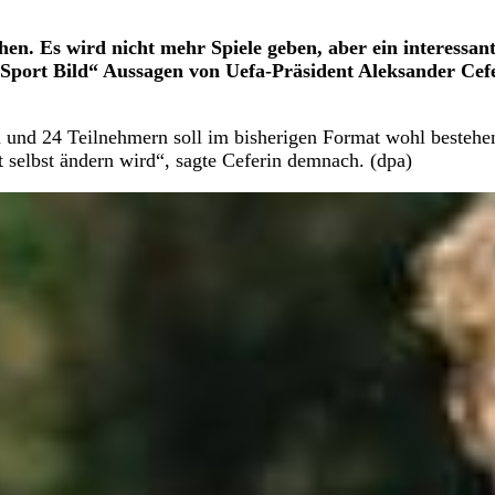
ehen. Es wird nicht mehr Spiele geben, aber ein interessan
„Sport Bild“ Aussagen von Uefa-Präsident Aleksander Cef
und 24 Teilnehmern soll im bisherigen Format wohl bestehe
t selbst ändern wird“, sagte Ceferin demnach. (dpa)