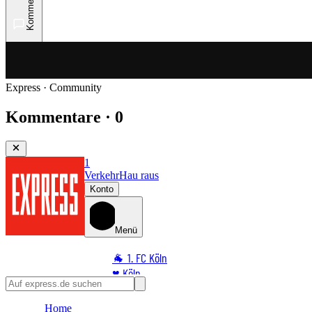
Kommentare
Express · Community
Kommentare · 0
1
Verkehr
Hau raus
Konto
Menü
🐐 1. FC Köln
♥️ Köln
⭐ Promi
Home
🏆 Sport