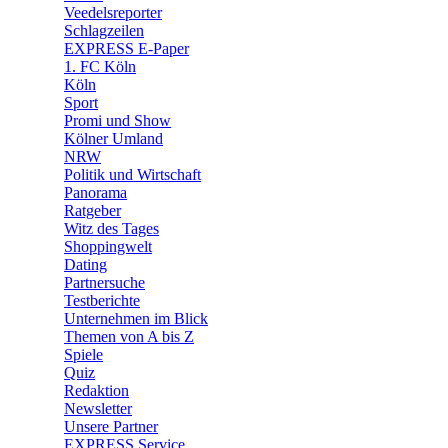
🛒 Shoppingwelt
Veedelsreporter
🧩 Spiele
Schlagzeilen
EXPRESS E-Paper
1. FC Köln
Köln
Sport
Promi und Show
Kölner Umland
NRW
Politik und Wirtschaft
Panorama
Ratgeber
Witz des Tages
Shoppingwelt
Dating
Partnersuche
Testberichte
Unternehmen im Blick
Themen von A bis Z
Spiele
Quiz
Redaktion
Newsletter
Unsere Partner
EXPRESS Service