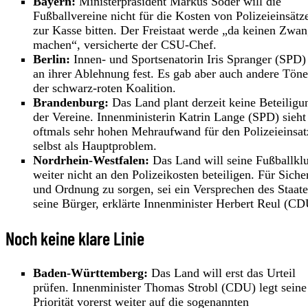
Bayern:
Ministerpräsident Markus Söder will die
Fußballvereine nicht für die Kosten von Polizeieinsätz
zur Kasse bitten. Der Freistaat werde „da keinen Zwa
machen“, versicherte der CSU-Chef.
Berlin:
Innen- und Sportsenatorin Iris Spranger (SPD) 
an ihrer Ablehnung fest. Es gab aber auch andere Töne
der schwarz-roten Koalition.
Brandenburg:
Das Land plant derzeit keine Beteiligu
der Vereine. Innenministerin Katrin Lange (SPD) sieht
oftmals sehr hohen Mehraufwand für den Polizeieinsat
selbst als Hauptproblem.
Nordrhein-Westfalen:
Das Land will seine Fußballkl
weiter nicht an den Polizeikosten beteiligen. Für Siche
und Ordnung zu sorgen, sei ein Versprechen des Staate
seine Bürger, erklärte Innenminister Herbert Reul (CD
Noch keine klare Linie
Baden-Württemberg:
Das Land will erst das Urteil
prüfen. Innenminister Thomas Strobl (CDU) legt seine
Priorität vorerst weiter auf die sogenannten