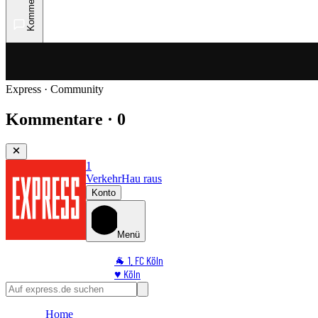
Kommentare
Express · Community
Kommentare · 0
1
Verkehr
Hau raus
Konto
Menü
🐐 1. FC Köln
♥️ Köln
⭐ Promi
🏆 Sport
Home