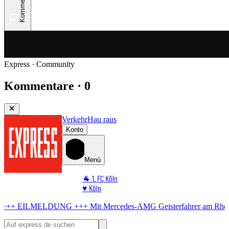
Kommentare
Express · Community
Kommentare · 0
Verkehr
Hau raus
Konto
Menü
🐐 1. FC Köln
♥️ Köln
⭐ Promi
UNG +++
Mit Mercedes-AMG
Geisterfahrer am Rhein – Straßensperr
🏆 Sport
🛒 Shoppingwelt