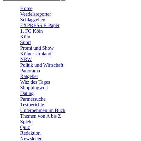
🧩 Spiele
Home
Veedelsreporter
Schlagzeilen
EXPRESS E-Paper
1. FC Köln
Köln
Sport
Promi und Show
Kölner Umland
NRW
Politik und Wirtschaft
Panorama
Ratgeber
Witz des Tages
Shoppingwelt
Dating
Partnersuche
Testberichte
Unternehmen im Blick
Themen von A bis Z
Spiele
Quiz
Redaktion
Newsletter