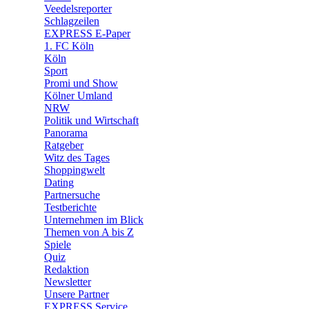
🛒 Shoppingwelt
Veedelsreporter
🧩 Spiele
Schlagzeilen
EXPRESS E-Paper
1. FC Köln
Köln
Sport
Promi und Show
Kölner Umland
NRW
Politik und Wirtschaft
Panorama
Ratgeber
Witz des Tages
Shoppingwelt
Dating
Partnersuche
Testberichte
Unternehmen im Blick
Themen von A bis Z
Spiele
Quiz
Redaktion
Newsletter
Unsere Partner
EXPRESS Service