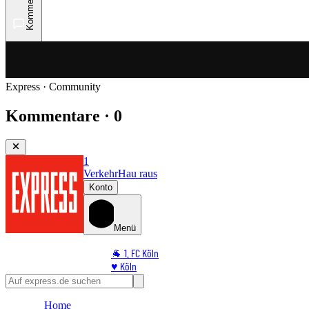
Kommentare
Express · Community
Kommentare · 0
1
Verkehr
Hau raus
Konto
Menü
🐐 1. FC Köln
♥️ Köln
⭐ Promi
🏆 Sport
Home