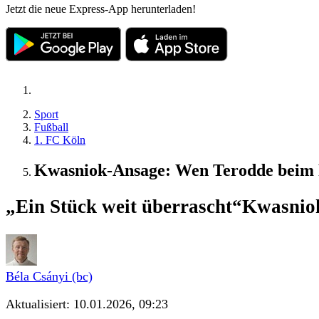
Jetzt die neue Express-App herunterladen!
Sport
Fußball
1. FC Köln
Kwasniok-Ansage: Wen Terodde beim F
„Ein Stück weit überrascht“
Kwasniok
Béla Csányi (bc)
Aktualisiert:
10.01.2026, 09:23