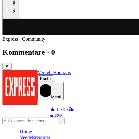
Kommentare
Express · Community
Kommentare · 0
Verkehr
Hau raus
Konto
Menü
🐐 1. FC Köln
♥️ Köln
⭐ Promi
Home
🏆 Sport
Veedelsreporter