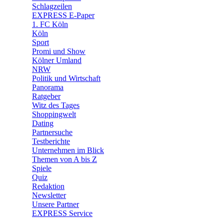
🛒 Shoppingwelt
Schlagzeilen
🧩 Spiele
EXPRESS E-Paper
1. FC Köln
Köln
Sport
Promi und Show
Kölner Umland
NRW
Politik und Wirtschaft
Panorama
Ratgeber
Witz des Tages
Shoppingwelt
Dating
Partnersuche
Testberichte
Unternehmen im Blick
Themen von A bis Z
Spiele
Quiz
Redaktion
Newsletter
Unsere Partner
EXPRESS Service