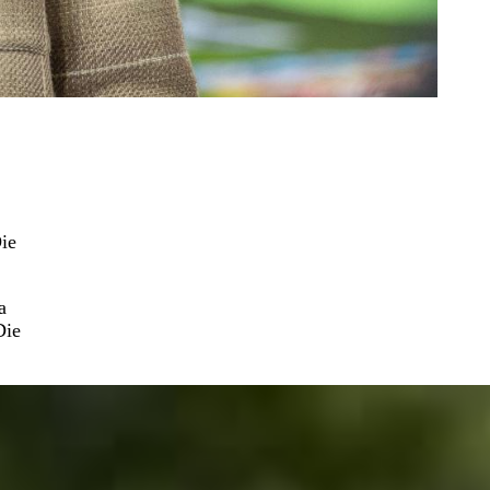
ie
a
Die