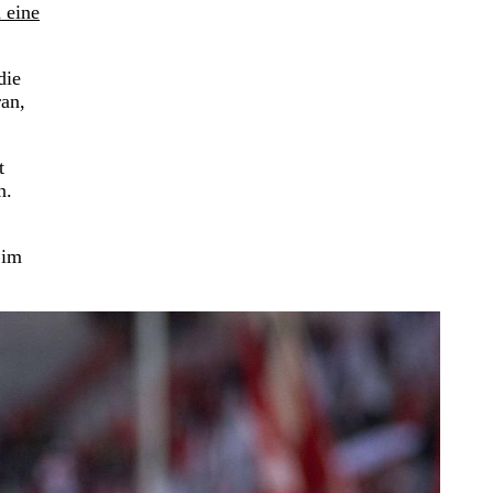
 eine
die
ran,
t
n.
 im