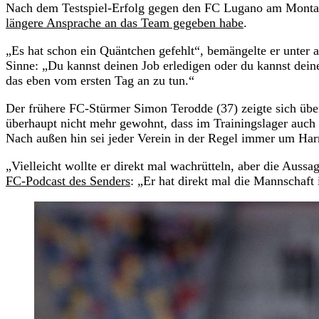
Nach dem Testspiel-Erfolg gegen den FC Lugano am Monta
längere Ansprache an das Team gegeben habe
.
„Es hat schon ein Quäntchen gefehlt“, bemängelte er unter a
Sinne: „Du kannst deinen Job erledigen oder du kannst dein
das eben vom ersten Tag an zu tun.“
Der frühere FC-Stürmer Simon Terodde (37) zeigte sich über
überhaupt nicht mehr gewohnt, dass im Trainingslager auch 
Nach außen hin sei jeder Verein in der Regel immer um Ha
„Vielleicht wollte er direkt mal wachrütteln, aber die Aussa
FC-Podcast des Senders
: „Er hat direkt mal die Mannschaft