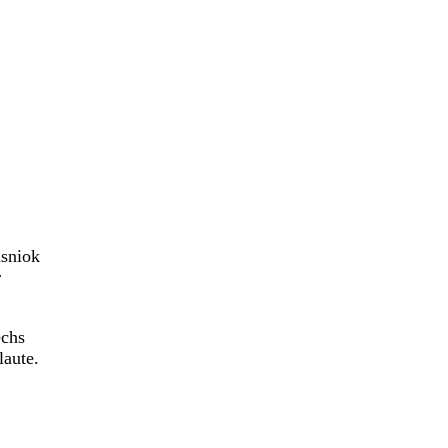
asniok
r
echs
laute.