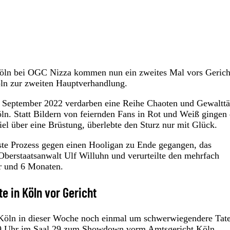
Köln bei OGC Nizza kommen nun ein zweites Mal vors Gerich
öln zur zweiten Hauptverhandlung.
. September 2022 verdarben eine Reihe Chaoten und Gewalttä
ln. Statt Bildern von feiernden Fans in Rot und Weiß gingen 
el über eine Brüstung, überlebte den Sturz nur mit Glück.
ste Prozess gegen einen Hooligan zu Ende gegangen, das
Oberstaatsanwalt Ulf Willuhn und verurteilte den mehrfach
hr und 6 Monaten.
e in Köln vor Gericht
n Köln in dieser Woche noch einmal um schwerwiegendere Tat
 9 Uhr im Saal 29 zum Showdown vorm Amtsgericht Köln.