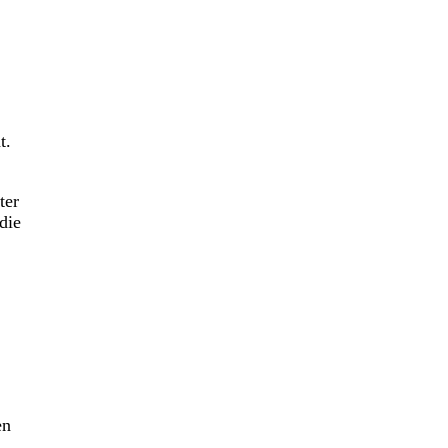
t.
ter
die
en