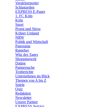
Veedelsreporter
🛒 Shoppingwelt
Schlagzeilen
🧩 Spiele
EXPRESS E-Paper
1. FC Köln
Köln
Sport
Promi und Show
Kölner Umland
NRW
Politik und Wirtschaft
Panorama
Ratgeber
Witz des Tages
Shoppingwelt
Dating
Partnersuche
Testberichte
Unternehmen im Blick
Themen von A bis Z
Spiele
Quiz
Redaktion
Newsletter
Unsere Partner
EXPRESS Service