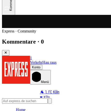
Kommentare
Express · Community
Kommentare · 0
1
Verkehr
Hau raus
Konto
Menü
🐐 1. FC Köln
♥️ Köln
⭐ Promi
Home
🏆 Sport