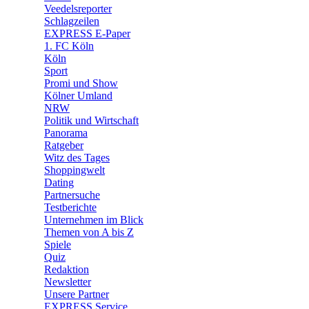
Veedelsreporter
🛒 Shoppingwelt
Schlagzeilen
🧩 Spiele
EXPRESS E-Paper
1. FC Köln
Köln
Sport
Promi und Show
Kölner Umland
NRW
Politik und Wirtschaft
Panorama
Ratgeber
Witz des Tages
Shoppingwelt
Dating
Partnersuche
Testberichte
Unternehmen im Blick
Themen von A bis Z
Spiele
Quiz
Redaktion
Newsletter
Unsere Partner
EXPRESS Service