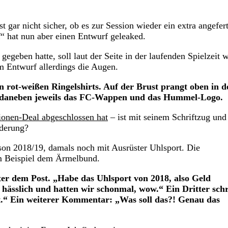
 gar nicht sicher, ob es zur Session wieder ein extra angefert
“ hat nun aber einen Entwurf geleaked.
egeben hatte, soll laut der Seite in der laufenden Spielzeit 
m Entwurf allerdings die Augen.
n rot-weißen Ringelshirts. Auf der Brust prangt oben in d
ks daneben jeweils das FC-Wappen und das Hummel-Logo.
ionen-Deal abgeschlossen hat
– ist mit seinem Schriftzug un
derung?
aison 2018/19, damals noch mit Ausrüster Uhlsport. Die
um Beispiel dem Ärmelbund.
r dem Post. „Habe das Uhlsport von 2018, also Geld
 hässlich und hatten wir schonmal, wow.“ Ein Dritter schr
ort.“ Ein weiterer Kommentar: „Was soll das?! Genau das