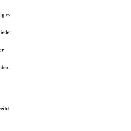
igtes
wieder
er
d dem
eibt