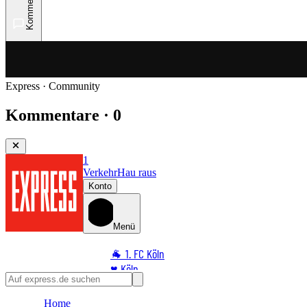
Kommentare
Express · Community
Kommentare · 0
1
Verkehr
Hau raus
Konto
Menü
🐐 1. FC Köln
♥️ Köln
⭐ Promi
Home
🏆 Sport