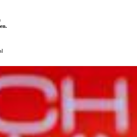
m
en.
al