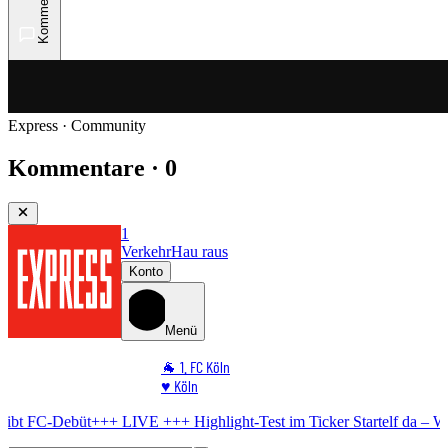
Kommentare
Express · Community
Kommentare · 0
1
Verkehr
Hau raus
Konto
Menü
🐐 1. FC Köln
♥️ Köln
⭐ Promi
ebüt
+++ LIVE +++
Highlight-Test im Ticker
Startelf da – WM-Star gi
🏆 Sport