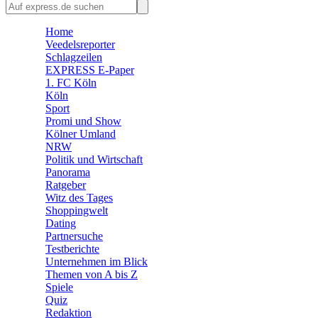
🛒 Shoppingwelt
🧩 Spiele
Home
Veedelsreporter
Schlagzeilen
EXPRESS E-Paper
1. FC Köln
Köln
Sport
Promi und Show
Kölner Umland
NRW
Politik und Wirtschaft
Panorama
Ratgeber
Witz des Tages
Shoppingwelt
Dating
Partnersuche
Testberichte
Unternehmen im Blick
Themen von A bis Z
Spiele
Quiz
Redaktion